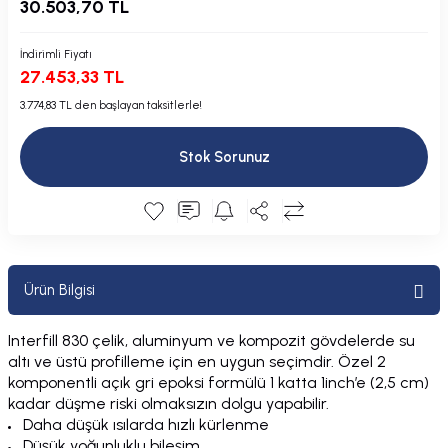
30.503,70 TL
Plastik Kapak / Dolap / Yuva
İndirimli Fiyatı
Şamandıra ve Ekipmanı
27.453,33 TL
3.774,83 TL den başlayan taksitlerle!
Silecek
Stok Sorunuz
Tahliye Borusu, Firar, Miçoz
Tente Malzemesi
Usturmaça ve Ekipmanı
Ürün Bilgisi
Interfill 830 çelik, aluminyum ve kompozit gövdelerde su
altı ve üstü profilleme için en uygun seçimdir. Özel 2
komponentli açık gri epoksi formülü 1 katta 1inch’e (2,5 cm)
kadar düşme riski olmaksızın dolgu yapabilir.
Daha düşük ısılarda hızlı kürlenme
Düşük yoğunluklu bileşim