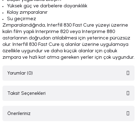
Yüksek güç ve darbelere dayanıklılık
Kolay zımparalanır
Su geçirmez
Zımparalandığında, Interfill 830 Fast Cure yüzeyi üzerine
kalın film yapılı Interprime 820 veya Interprime 880
astarlarının doğrudan atılabilmesi için yeterince pürüzsüz
olur. Interfill 830 Fast Cure iş alanlar üzerine uygulamaya
özellikle uygundur ve daha küçük alanlar için çabuk
zımpara ve hızlı kat atma gereken yerler için çok uygundur.
Yorumlar (0)
Taksit Seçenekleri
Bu ürüne ilk yorumu siz yapın!
Önerileriniz
Yorum Yaz
Bu ürünün fiyat bilgisi, resim, ürün açıklamalarında ve diğer konularda
yetersiz gördüğünüz noktaları öneri formunu kullanarak tarafımıza