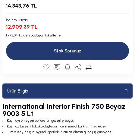
14.343,76 TL
Plastik Kapak / Dolap / Yuva
Şamandıra ve Ekipmanı
İndirimli Fiyatı
12.909,39 TL
Silecek
1.775,04 TL den başlayan taksitlerle!
Tahliye Borusu, Firar, Miçoz
Stok Sorunuz
Tente Malzemesi
Usturmaça ve Ekipmanı
Ürün Bilgisi
International Interior Finish 750 Beyaz
9003 5 Lt
Kaymayı önleyen poliüretan güverte boyası
Kaymaz bir sert tabaka oluşturan ince mineral katkısı ihtiva eder
Tüm yüzeyler için uygundur,parlaklığının az olması güneş ışığının göz