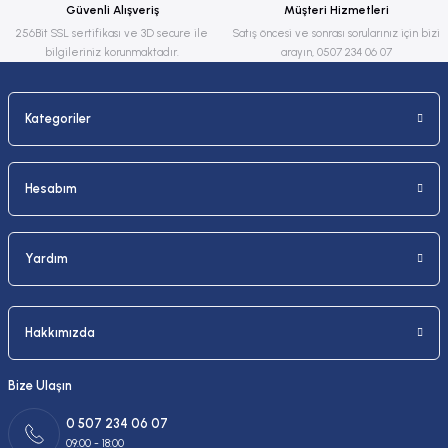
Güvenli Alışveriş
Müşteri Hizmetleri
Bu ürüne benzer farklı alternatifler olmalı.
256Bit SSL sertifikası ve 3D secure ile
Satış öncesi ve sonrası sorularınız için bizi
bilgileriniz korunmaktadır.
arayın, 0507 234 06 07
Kategoriler
Gönder
Hesabım
Yardım
Hakkımızda
Bize Ulaşın
0 507 234 06 07
09:00 - 18:00