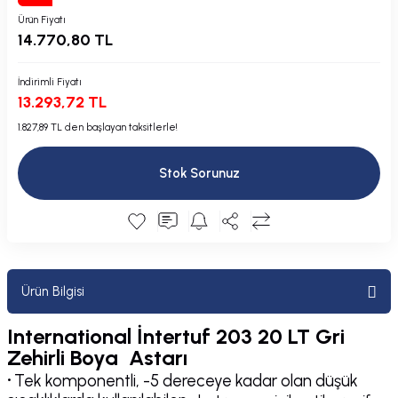
Plastik Kapak / Dolap / Yuva
Ürün Fiyatı
14.770,80 TL
Şamandıra ve Ekipmanı
İndirimli Fiyatı
13.293,72 TL
Silecek
1.827,89 TL den başlayan taksitlerle!
Tahliye Borusu, Firar, Miçoz
Stok Sorunuz
Tente Malzemesi
Usturmaça ve Ekipmanı
Ürün Bilgisi
International İntertuf 203 20 LT Gri
Zehirli Boya Astarı
·
Tek komponentli, -5 dereceye kadar olan düşük