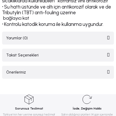
sıcaklıklarda kullanılabilen
katransız vinil antikorozif
·
Su hattı üstünde ve altı için antikorozif olarak ve de
Tributylin (TBT) anti-fouling üzerine
bağlayıcı kat
·
Kontrolu katodik koruma ile kullanıma uygundur.
Yorumlar (0)
Taksit Seçenekleri
Bu ürüne ilk yorumu siz yapın!
Önerileriniz
Yorum Yaz
Bu ürünün fiyat bilgisi, resim, ürün açıklamalarında ve diğer konularda
yetersiz gördüğünüz noktaları öneri formunu kullanarak tarafımıza
iletebilirsiniz.
Görüş ve önerileriniz için teşekkür ederiz.
Sorunsuz Teslimat
İade, Değişim Hakkı
Ürün resmi kalitesiz, bozuk veya görüntülenemiyor.
Türkiye’nin her yerine sorunsuz teslimat
Satın aldığınız ürünleri 14 gün içerisinde