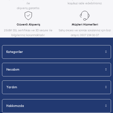
ile
koşulsuz iade edebilirsiniz.
Ürün açıklamasında eksik bilgiler bulunuyor.
alışveriş garantisi.
Ürün bilgilerinde hatalar bulunuyor.
Ürün fiyatı diğer sitelerden daha pahalı.
Güvenli Alışveriş
Müşteri Hizmetleri
Bu ürüne benzer farklı alternatifler olmalı.
256Bit SSL sertifikası ve 3D secure ile
Satış öncesi ve sonrası sorularınız için bizi
bilgileriniz korunmaktadır.
arayın, 0507 234 06 07
Kategoriler
Gönder
Hesabım
Yardım
Hakkımızda