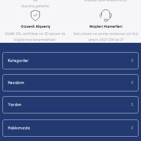
ile
koşulsuz iade edebilirsiniz.
Ürün açıklamasında eksik bilgiler bulunuyor.
alışveriş garantisi.
Ürün bilgilerinde hatalar bulunuyor.
Ürün fiyatı diğer sitelerden daha pahalı.
Güvenli Alışveriş
Müşteri Hizmetleri
Bu ürüne benzer farklı alternatifler olmalı.
256Bit SSL sertifikası ve 3D secure ile
Satış öncesi ve sonrası sorularınız için bizi
bilgileriniz korunmaktadır.
arayın, 0507 234 06 07
Kategoriler
Gönder
Hesabım
Yardım
Hakkımızda