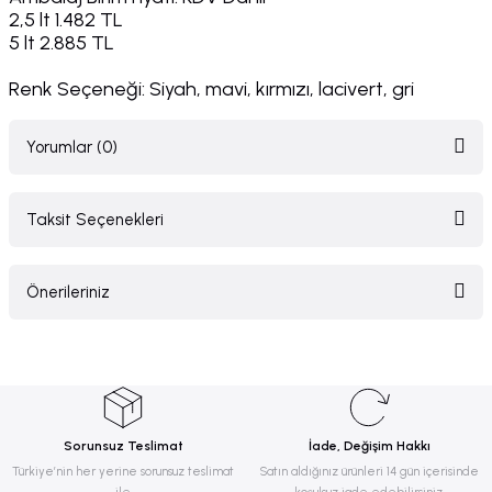
2,5 lt 1.482 TL
5 lt 2.885 TL
Renk Seçeneği: Siyah, mavi, kırmızı, lacivert, gri
Yorumlar (0)
Taksit Seçenekleri
Bu ürüne ilk yorumu siz yapın!
Önerileriniz
Yorum Yaz
Bu ürünün fiyat bilgisi, resim, ürün açıklamalarında ve diğer konularda
yetersiz gördüğünüz noktaları öneri formunu kullanarak tarafımıza
iletebilirsiniz.
Görüş ve önerileriniz için teşekkür ederiz.
Sorunsuz Teslimat
İade, Değişim Hakkı
Ürün resmi kalitesiz, bozuk veya görüntülenemiyor.
Türkiye’nin her yerine sorunsuz teslimat
Satın aldığınız ürünleri 14 gün içerisinde