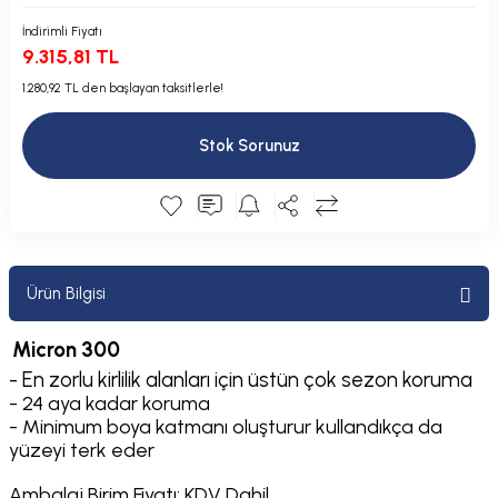
Plastik Kapak / Dolap / Yuva
İndirimli Fiyatı
9.315,81 TL
Şamandıra ve Ekipmanı
1.280,92 TL den başlayan taksitlerle!
Silecek
Stok Sorunuz
Tahliye Borusu, Firar, Miçoz
Tente Malzemesi
Usturmaça ve Ekipmanı
Ürün Bilgisi
Micron 300
- En zorlu kirlilik alanları için üstün çok sezon koruma
- 24 aya kadar koruma
- Minimum boya katmanı oluşturur kullandıkça da
yüzeyi terk eder
Ambalaj Birim Fiyatı: KDV Dahil