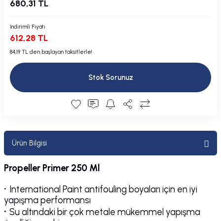
680,31 TL
Plastik Kapak / Dolap / Yuva
İndirimli Fiyatı
Şamandıra ve Ekipmanı
612,28 TL
84,19 TL den başlayan taksitlerle!
Silecek
Stok Sorunuz
Tahliye Borusu, Firar, Miçoz
Tente Malzemesi
Usturmaça ve Ekipmanı
Ürün Bilgisi
Propeller Primer 250 Ml
·
International Paint antifouling boyaları için en iyi
yapışma performansı
·
Su altındaki bir çok metale mükemmel yapışma