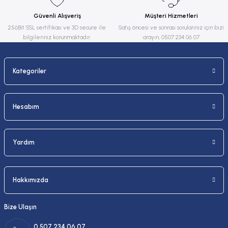
Ürün fiyatı diğer sitelerden daha pahalı.
Güvenli Alışveriş
Müşteri Hizmetleri
Bu ürüne benzer farklı alternatifler olmalı.
256Bit SSL sertifikası ve 3D secure ile
Satış öncesi ve sonrası sorularınız için bizi
bilgileriniz korunmaktadır.
arayın, 0507 234 06 07
Kategoriler
Gönder
Hesabım
Yardım
Hakkımızda
Bize Ulaşın
0 507 234 06 07