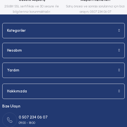
Bu ürüne benzer farklı alternatifler olmalı.
256Bit SSL sertifikası ve 3D secure ile
Satış öncesi ve sonrası sorularınız için bizi
bilgileriniz korunmaktadır.
arayın, 0507 234 06 07
Kategoriler
Gönder
Hesabım
Yardım
Hakkımızda
Bize Ulaşın
0 507 234 06 07
09:00 - 18:00