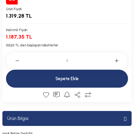
Plastik Kapak / Dolap / Yuva
Ürün Fiyatı
1.319,28 TL
Şamandıra ve Ekipmanı
İndirimli Fiyatı
Silecek
1.187,35 TL
163,26 TL den başlayan taksitlerle!
Tahliye Borusu, Firar, Miçoz
Tente Malzemesi
Sepete Ekle
Usturmaça ve Ekipmanı
Ürün Bilgisi
Irgat Butonu Switchli