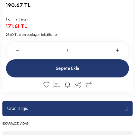
190,67 TL
Plastik Kapak / Dolap / Yuva
İndirimli Fiyatı
Şamandıra ve Ekipmanı
171,61 TL
Silecek
23,60 TL den başlayan taksitlerle!
Tahliye Borusu, Firar, Miçoz
Tente Malzemesi
Sepete Ekle
Usturmaça ve Ekipmanı
Ürün Bilgisi
İSKARMOZ VİDASI