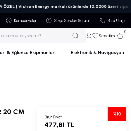
 | Victron Energy markalı ürünlerde 10.000₺ üzeri siparişlerde
Kampanyalar
Sıkça Sorulan Sorular
Bize Ulaşın
0
Sepetim
arı & Eğlence Ekipmanları
Elektronik & Navigasyon
2 20 CM
%10
Ürün Fiyatı
477,81 TL