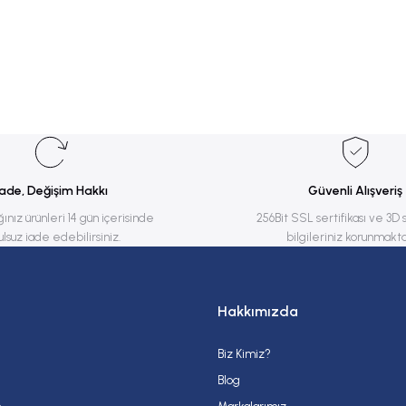
rsiz gördüğünüz noktaları öneri formunu kullanarak tarafımıza iletebilirsiniz.
Bu ürüne ilk yorumu siz yapın!
Yorum Yaz
İade, Değişim Hakkı
Güvenli Alışveriş
ğınız ürünleri 14 gün içerisinde
256Bit SSL sertifikası ve 3D 
ulsuz iade edebilirsiniz.
bilgileriniz korunmakta
Hakkımızda
Biz Kimiz?
Gönder
Blog