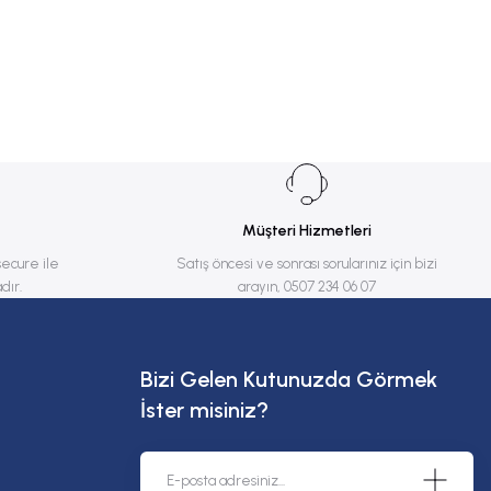
Müşteri Hizmetleri
secure ile
Satış öncesi ve sonrası sorularınız için bizi
dır.
arayın, 0507 234 06 07
Bizi Gelen Kutunuzda Görmek
İster misiniz?