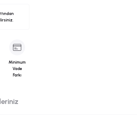
ttından
ilirsiniz.
Minimum
Vade
Farkı
eriniz