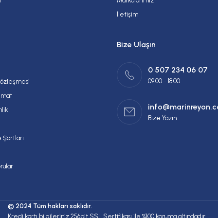
m
Markalarımız
İletişim
Bize Ulaşın
0 507 234 06 07
09:00 - 18:00
Sözleşmesi
imat
info@marinreyon.
nlik
Bize Yazın
 Şartları
rular
© 2024 Tüm hakları saklıdır.
Kredi kartı bilgileriniz 256bit SSL Sertifikası ile %100 koruma altındadır.