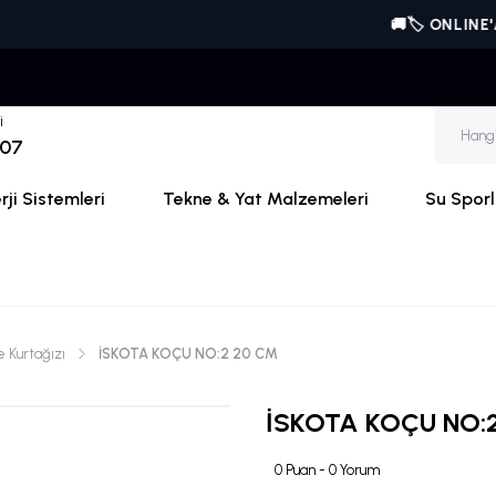
🚚🏷️ ONLINE'A ÖZEL
i
 07
ji Sistemleri
Tekne & Yat Malzemeleri
Su Sporl
 Kurtağızı
İSKOTA KOÇU NO:2 20 CM
İSKOTA KOÇU NO:
0 Puan - 0 Yorum