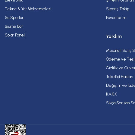
Elektronik
Şifremi Unuttu
Tekne & Yat Malzemeleri
Sipariş Takip
Su Sporları
Favorilerim
Şişme Bot
Solar Panel
Yardım
Mesafeli Satış 
Ödeme ve Tesl
Gizlilik ve Güve
Tüketici Hakları
Değişim ve İade
K.V.K.K
Sıkça Sorulan So