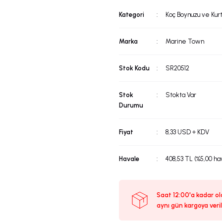
Kategori
Koç Boynuzu ve Kurt
Marka
Marine Town
Stok Kodu
SR20512
Stok
Stokta Var
Durumu
Fiyat
8,33 USD + KDV
Havale
408,53 TL (%5,00 hav
Saat 12:00'a kadar ola
aynı gün kargoya veril