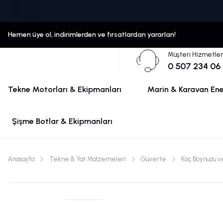
Hemen üye ol, indirimlerden ve fırsatlardan yararlan!
Müşteri Hizmetler
0 507 234 06
Tekne Motorları & Ekipmanları
Marin & Karavan Ener
Şişme Botlar & Ekipmanları
Anasayfa
Tekne & Yat Malzemeleri
Güverte
Koç Boynuzu ve