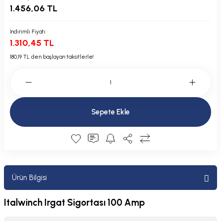
1.456,06 TL
Plastik Kapak / Dolap / Yuva
İndirimli Fiyatı
Şamandıra ve Ekipmanı
1.310,45 TL
Silecek
180,19 TL den başlayan taksitlerle!
Tahliye Borusu, Firar, Miçoz
Tente Malzemesi
Sepete Ekle
Usturmaça ve Ekipmanı
Ürün Bilgisi
Italwinch Irgat Sigortası 100 Amp