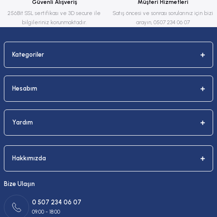
Güvenli Alışveriş
Müşteri Hizmetleri
Bu ürüne benzer farklı alternatifler olmalı.
256Bit SSL sertifikası ve 3D secure ile
Satış öncesi ve sonrası sorularınız için bizi
bilgileriniz korunmaktadır.
arayın, 0507 234 06 07
Kategoriler
Gönder
Hesabım
Yardım
Hakkımızda
Bize Ulaşın
0 507 234 06 07
09:00 - 18:00