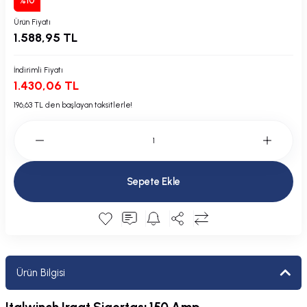
%10
Plastik Kapak / Dolap / Yuva
Ürün Fiyatı
1.588,95 TL
Şamandıra ve Ekipmanı
İndirimli Fiyatı
Silecek
1.430,06 TL
196,63 TL den başlayan taksitlerle!
Tahliye Borusu, Firar, Miçoz
Tente Malzemesi
Usturmaça ve Ekipmanı
Sepete Ekle
Ürün Bilgisi