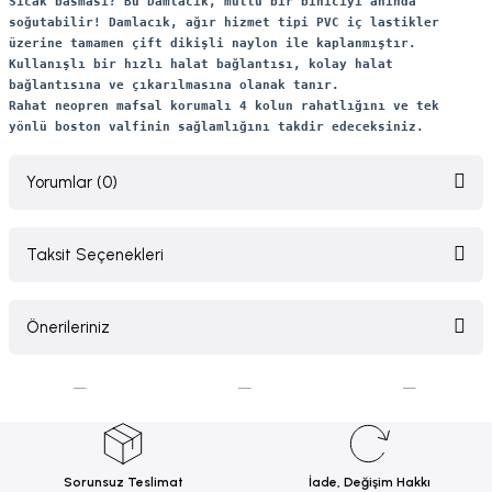
Sıcak basması? Bu Damlacık, mutlu bir biniciyi anında
soğutabilir! Damlacık, ağır hizmet tipi PVC iç lastikler
üzerine tamamen çift dikişli naylon ile kaplanmıştır.
Kullanışlı bir hızlı halat bağlantısı, kolay halat
bağlantısına ve çıkarılmasına olanak tanır.
Rahat neopren mafsal korumalı 4 kolun rahatlığını ve tek
yönlü boston valfinin sağlamlığını takdir edeceksiniz.
Yorumlar (0)
Taksit Seçenekleri
Bu ürüne ilk yorumu siz yapın!
Önerileriniz
Yorum Yaz
Bu ürünün fiyat bilgisi, resim, ürün açıklamalarında ve diğer konularda
yetersiz gördüğünüz noktaları öneri formunu kullanarak tarafımıza
iletebilirsiniz.
Görüş ve önerileriniz için teşekkür ederiz.
Sorunsuz Teslimat
İade, Değişim Hakkı