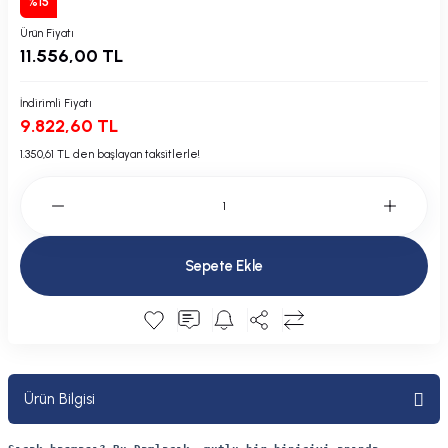
%15
Plastik Kapak / Dolap / Yuva
Ürün Fiyatı
11.556,00 TL
Şamandıra ve Ekipmanı
İndirimli Fiyatı
Silecek
9.822,60 TL
1.350,61 TL den başlayan taksitlerle!
Tahliye Borusu, Firar, Miçoz
Tente Malzemesi
Usturmaça ve Ekipmanı
Sepete Ekle
Ürün Bilgisi