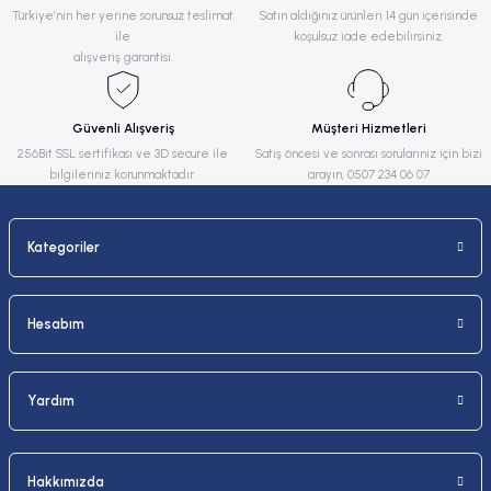
Ürün resmi kalitesiz, bozuk veya görüntülenemiyor.
Türkiye’nin her yerine sorunsuz teslimat
Satın aldığınız ürünleri 14 gün içerisinde
ile
koşulsuz iade edebilirsiniz.
Ürün açıklamasında eksik bilgiler bulunuyor.
alışveriş garantisi.
Ürün bilgilerinde hatalar bulunuyor.
Ürün fiyatı diğer sitelerden daha pahalı.
Güvenli Alışveriş
Müşteri Hizmetleri
Bu ürüne benzer farklı alternatifler olmalı.
256Bit SSL sertifikası ve 3D secure ile
Satış öncesi ve sonrası sorularınız için bizi
bilgileriniz korunmaktadır.
arayın, 0507 234 06 07
Kategoriler
Gönder
Hesabım
Yardım
Hakkımızda