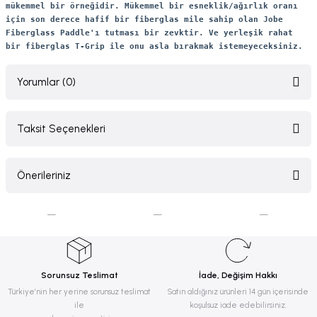
mükemmel bir örneğidir. Mükemmel bir esneklik/ağırlık oranı
için son derece hafif bir fiberglas mile sahip olan Jobe
Fiberglass Paddle'ı tutması bir zevktir. Ve yerleşik rahat
bir fiberglas T-Grip ile onu asla bırakmak istemeyeceksiniz.
Yorumlar (0)
Taksit Seçenekleri
Bu ürüne ilk yorumu siz yapın!
Önerileriniz
Yorum Yaz
Bu ürünün fiyat bilgisi, resim, ürün açıklamalarında ve diğer konularda
yetersiz gördüğünüz noktaları öneri formunu kullanarak tarafımıza
iletebilirsiniz.
Görüş ve önerileriniz için teşekkür ederiz.
Sorunsuz Teslimat
İade, Değişim Hakkı
Ürün resmi kalitesiz, bozuk veya görüntülenemiyor.
Türkiye’nin her yerine sorunsuz teslimat
Satın aldığınız ürünleri 14 gün içerisinde
ile
koşulsuz iade edebilirsiniz.
Ürün açıklamasında eksik bilgiler bulunuyor.