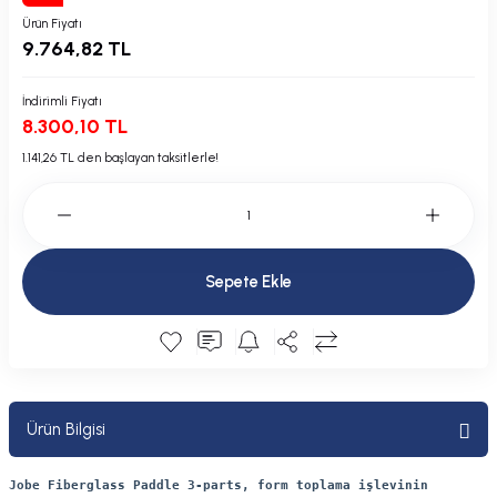
Plastik Kapak / Dolap / Yuva
Ürün Fiyatı
9.764,82 TL
Şamandıra ve Ekipmanı
İndirimli Fiyatı
8.300,10 TL
Silecek
1.141,26 TL den başlayan taksitlerle!
Tahliye Borusu, Firar, Miçoz
Tente Malzemesi
Sepete Ekle
Usturmaça ve Ekipmanı
Ürün Bilgisi
Jobe Fiberglass Paddle 3-parts, form toplama işlevinin