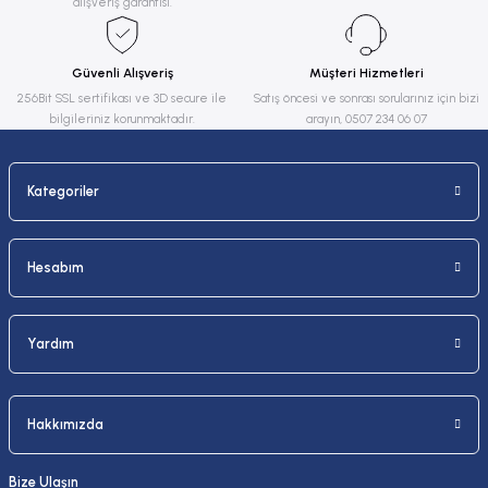
alışveriş garantisi.
Ürün bilgilerinde hatalar bulunuyor.
Ürün fiyatı diğer sitelerden daha pahalı.
Güvenli Alışveriş
Müşteri Hizmetleri
Bu ürüne benzer farklı alternatifler olmalı.
256Bit SSL sertifikası ve 3D secure ile
Satış öncesi ve sonrası sorularınız için bizi
bilgileriniz korunmaktadır.
arayın, 0507 234 06 07
Kategoriler
Gönder
Hesabım
Yardım
Hakkımızda
Bize Ulaşın