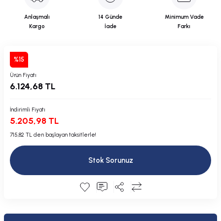
Plastik Kapak / Dolap / Yuva
Anlaşmalı
14 Günde
Minimum Vade
Kargo
İade
Farkı
Şamandıra ve Ekipmanı
Silecek
%15
Ürün Fiyatı
Tahliye Borusu, Firar, Miçoz
6.124,68 TL
Tente Malzemesi
İndirimli Fiyatı
5.205,98 TL
Usturmaça ve Ekipmanı
715,82 TL den başlayan taksitlerle!
Stok Sorunuz