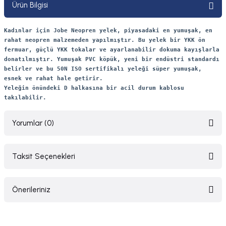
Ürün Bilgisi
Kadınlar için Jobe Neopren yelek, piyasadaki en yumuşak, en
rahat neopren malzemeden yapılmıştır. Bu yelek bir YKK ön
fermuar, güçlü YKK tokalar ve ayarlanabilir dokuma kayışlarla
donatılmıştır. Yumuşak PVC köpük, yeni bir endüstri standardı
belirler ve bu 50N ISO sertifikalı yeleği süper yumuşak,
esnek ve rahat hale getirir.
Yeleğin önündeki D halkasına bir acil durum kablosu
takılabilir.
Yorumlar (0)
Taksit Seçenekleri
Bu ürüne ilk yorumu siz yapın!
Önerileriniz
Yorum Yaz
Bu ürünün fiyat bilgisi, resim, ürün açıklamalarında ve diğer konularda
yetersiz gördüğünüz noktaları öneri formunu kullanarak tarafımıza