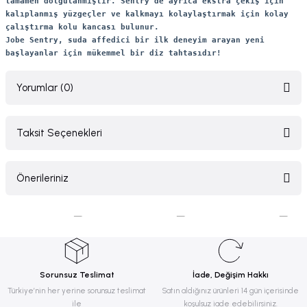
tamamen dolgulanmıştır. Sentry'de ayrıca ekstra çekiş için
kalıplanmış yüzgeçler ve kalkmayı kolaylaştırmak için kolay
çalıştırma kolu kancası bulunur.
Jobe Sentry, suda affedici bir ilk deneyim arayan yeni
başlayanlar için mükemmel bir diz tahtasıdır!
Yorumlar (0)
Taksit Seçenekleri
Bu ürüne ilk yorumu siz yapın!
Önerileriniz
Yorum Yaz
Bu ürünün fiyat bilgisi, resim, ürün açıklamalarında ve diğer konularda
yetersiz gördüğünüz noktaları öneri formunu kullanarak tarafımıza
iletebilirsiniz.
Görüş ve önerileriniz için teşekkür ederiz.
Sorunsuz Teslimat
İade, Değişim Hakkı
Ürün resmi kalitesiz, bozuk veya görüntülenemiyor.
Türkiye’nin her yerine sorunsuz teslimat
Satın aldığınız ürünleri 14 gün içerisinde
ile
koşulsuz iade edebilirsiniz.
Ürün açıklamasında eksik bilgiler bulunuyor.