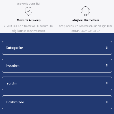
alışveriş garantisi.
Ürün bilgilerinde hatalar bulunuyor.
Ürün fiyatı diğer sitelerden daha pahalı.
Güvenli Alışveriş
Müşteri Hizmetleri
Bu ürüne benzer farklı alternatifler olmalı.
256Bit SSL sertifikası ve 3D secure ile
Satış öncesi ve sonrası sorularınız için bizi
bilgileriniz korunmaktadır.
arayın, 0507 234 06 07
Kategoriler
Gönder
Hesabım
Yardım
Hakkımızda