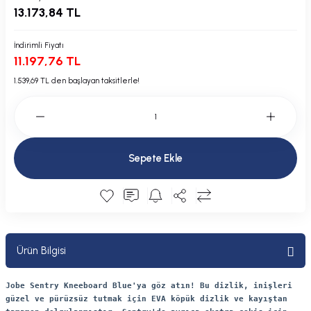
13.173,84 TL
Plastik Kapak / Dolap / Yuva
Şamandıra ve Ekipmanı
İndirimli Fiyatı
11.197,76 TL
Silecek
1.539,69 TL den başlayan taksitlerle!
Tahliye Borusu, Firar, Miçoz
Tente Malzemesi
Sepete Ekle
Usturmaça ve Ekipmanı
Ürün Bilgisi
Jobe Sentry Kneeboard Blue'ya göz atın! Bu dizlik, inişleri
güzel ve pürüzsüz tutmak için EVA köpük dizlik ve kayıştan