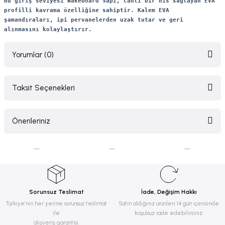
Bu giriş seviyesi Wakeboard Sapı, canlı bir his sağlayan EVA
profilli kavrama özelliğine sahiptir. Kalem EVA
şamandıraları, ipi pervanelerden uzak tutar ve geri
alınmasını kolaylaştırır.
Yorumlar (0)
Taksit Seçenekleri
Bu ürüne ilk yorumu siz yapın!
Önerileriniz
Yorum Yaz
Bu ürünün fiyat bilgisi, resim, ürün açıklamalarında ve diğer konularda
yetersiz gördüğünüz noktaları öneri formunu kullanarak tarafımıza
iletebilirsiniz.
Görüş ve önerileriniz için teşekkür ederiz.
Sorunsuz Teslimat
İade, Değişim Hakkı
Ürün resmi kalitesiz, bozuk veya görüntülenemiyor.
Türkiye’nin her yerine sorunsuz teslimat
Satın aldığınız ürünleri 14 gün içerisinde
ile
koşulsuz iade edebilirsiniz.
Ürün açıklamasında eksik bilgiler bulunuyor.
alışveriş garantisi.