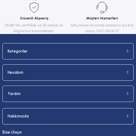
Ürün bilgilerinde hatalar bulunuyor.
Ürün fiyatı diğer sitelerden daha pahalı.
Güvenli Alışveriş
Müşteri Hizmetleri
Bu ürüne benzer farklı alternatifler olmalı.
256Bit SSL sertifikası ve 3D secure ile
Satış öncesi ve sonrası sorularınız için bizi
bilgileriniz korunmaktadır.
arayın, 0507 234 06 07
Kategoriler
Gönder
Hesabım
Yardım
Hakkımızda
Bize Ulaşın