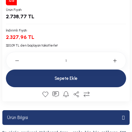
%15
Plastik Kapak / Dolap / Yuva
Ürün Fiyatı
2.738,77 TL
Şamandıra ve Ekipmanı
İndirimli Fiyatı
Silecek
2.327,96 TL
320,09 TL den başlayan taksitlerle!
Tahliye Borusu, Firar, Miçoz
Tente Malzemesi
Usturmaça ve Ekipmanı
Sepete Ekle
Ürün Bilgisi