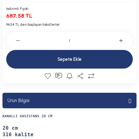
Plastik Kapak / Dolap / Yuva
İndirimli Fiyatı
687,58 TL
Şamandıra ve Ekipmanı
94,54 TL den başlayan taksitlerle!
Silecek
Tahliye Borusu, Firar, Miçoz
Sepete Ekle
Tente Malzemesi
Usturmaça ve Ekipmanı
Ürün Bilgisi
KANALLI VASİSTANS 20 CM
20 cm
316 kalite