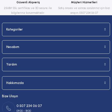
Güvenli Alışveriş
Müşteri Hizmetleri
Bu ürüne benzer farklı alternatifler olmalı.
256Bit SSL sertifikası ve 3D secure ile
Satış öncesi ve sonrası sorularınız için bizi
bilgileriniz korunmaktadır.
arayın, 0507 234 06 07
Kategoriler
Gönder
Hesabım
Yardım
Hakkımızda
Bize Ulaşın
0 507 234 06 07
09:00 - 18:00