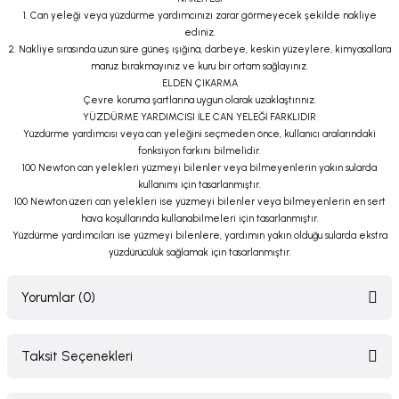
1. Can yeleği veya yüzdürme yardımcınızı zarar görmeyecek şekilde nakliye
ediniz.
2. Nakliye sırasında uzun süre güneş ışığına, darbeye, keskin yüzeylere, kimyasallara
maruz bırakmayınız ve kuru bir ortam sağlayınız.
ELDEN ÇIKARMA
Çevre koruma şartlarına uygun olarak uzaklaştırınız.
YÜZDÜRME YARDIMCISI İLE CAN YELEĞİ FARKLIDIR
Yüzdürme yardımcısı veya can yeleğini seçmeden önce, kullanıcı aralarındaki
fonksiyon farkını bilmelidir.
100 Newton can yelekleri yüzmeyi bilenler veya bilmeyenlerin yakın sularda
kullanımı için tasarlanmıştır.
100 Newton üzeri can yelekleri ise yüzmeyi bilenler veya bilmeyenlerin en sert
hava koşullarında kullanabilmeleri için tasarlanmıştır.
Yüzdürme yardımcıları ise yüzmeyi bilenlere, yardımın yakın olduğu sularda ekstra
yüzdürücülük sağlamak için tasarlanmıştır.
Yorumlar (0)
Taksit Seçenekleri
Bu ürüne ilk yorumu siz yapın!