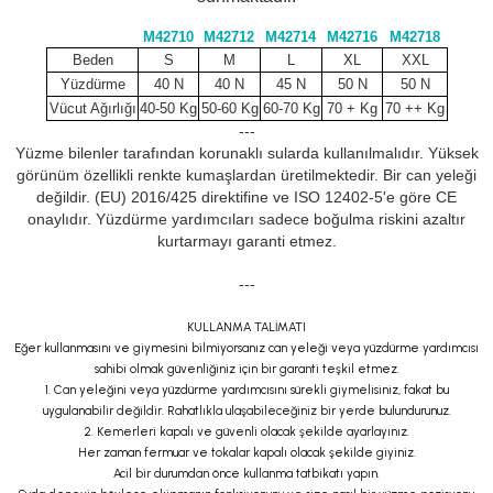
M42710
M42712
M42714
M42716
M42718
Beden
S
M
L
XL
XXL
Yüzdürme
40 N
40 N
45 N
50 N
50 N
Vücut Ağırlığı
40-50 Kg
50-60 Kg
60-70 Kg
70 + Kg
70 ++ Kg
---
Yüzme bilenler tarafından korunaklı sularda kullanılmalıdır. Yüksek
görünüm özellikli renkte kumaşlardan üretilmektedir. Bir can yeleği
değildir. (EU) 2016/425 direktifine ve ISO 12402-5'e göre CE
onaylıdır. Yüzdürme yardımcıları sadece boğulma riskini azaltır
kurtarmayı garanti etmez.
---
KULLANMA TALİMATI
Eğer kullanmasını ve giymesini bilmiyorsanız can yeleği veya yüzdürme yardımcısı
sahibi olmak güvenliğiniz için bir garanti teşkil etmez.
1. Can yeleğini veya yüzdürme yardımcısını sürekli giymelisiniz, fakat bu
uygulanabilir değildir. Rahatlıkla ulaşabileceğiniz bir yerde bulundurunuz.
2. Kemerleri kapalı ve güvenli olacak şekilde ayarlayınız.
Her zaman fermuar ve tokalar kapalı olacak şekilde giyiniz.
Acil bir durumdan önce kullanma tatbikatı yapın.