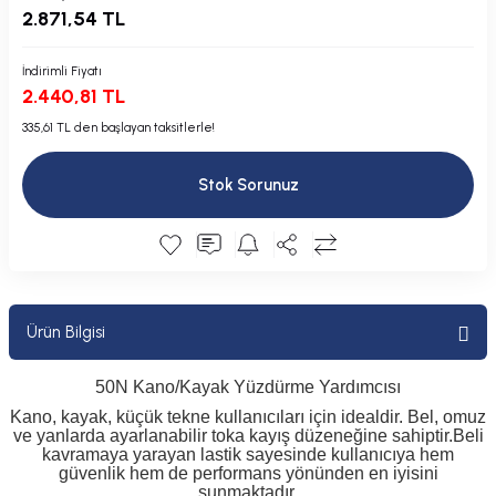
2.871,54 TL
Plastik Kapak / Dolap / Yuva
İndirimli Fiyatı
Şamandıra ve Ekipmanı
2.440,81 TL
Silecek
335,61 TL den başlayan taksitlerle!
Tahliye Borusu, Firar, Miçoz
Stok Sorunuz
Tente Malzemesi
Usturmaça ve Ekipmanı
Ürün Bilgisi
50N Kano/Kayak Yüzdürme Yardımcısı
Kano, kayak, küçük tekne kullanıcıları için idealdir. Bel, omuz
ve yanlarda ayarlanabilir toka kayış düzeneğine sahiptir.Beli
kavramaya yarayan lastik sayesinde kullanıcıya hem
güvenlik hem de performans yönünden en iyisini
sunmaktadır.