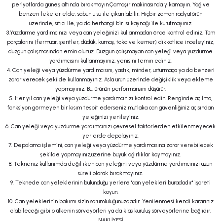
periyotlarda güneş altında bırakmayın.Çamaşır makinasında yıkamayın. Yağ ve
benzeri lekeler elde, sabunlu su ile çıkarılabilir. Hiçbir zaman radyatörün
üzerinde,ısıtıcı ile, ya da herhangi bir ısı kaynağı ile kurutmayınız.
3.Yüzdürme yardımcınızı veya can yeleğinizi kullanmadan önce kontrol ediniz. Tüm
parçalarını (fermuar, şeritler, düdük, kumaş, toka ve kemer) dikkatlice inceleyiniz,
düzgün çalışmasından emin olunuz. Düzgün çalışmayan can yeleği veya yüzdürme
yardımcısını kullanmayınız, yenisini temin ediniz.
4. Can yeleği veya yüzdürme yardımcısını, yastık, minder, usturmaça ya da benzeri
zarar verecek şekilde kullanmayınız. Asla ürün üzerinde değişiklik veya ekleme
yapmayınız. Bu, ürünün performansını düşürür.
5. Her yıl can yeleği veya yüzdürme yardımcınızı kontrol edin. Renginde açılma,
fonksiyon görmeyen bir kısım tespit ederseniz mutlaka can güvenliğiniz açısından
yeleğinizi yenileyiniz.
6. Can yeleği veya yüzdürme yardımcınızı çevresel faktörlerden etkilenmeyecek
yerlerde depolayınız.
7. Depolama işlemini, can yeleği veya yüzdürme yardımcısına zarar verebilecek
şekilde yapmayınız,üzerine büyük ağırlıklar koymayınız.
8. Tekneniz kullanımda değil iken can yeleğini veya yüzdürme yardımcınızı uzun
süreli olarak bırakmayınız.
9. Teknede can yeleklerinin bulunduğu yerlere "can yelekleri buradadır" işareti
koyun.
10. Can yeleklerinin bakımı sizin sorumluluğunuzdadır. Yenilenmesi kendi kararınız
olabileceği gibi o ülkenin sörveyörleri ya da klas kuruluş sörveyörlerine bağlıdır.
NAKLİYESİ