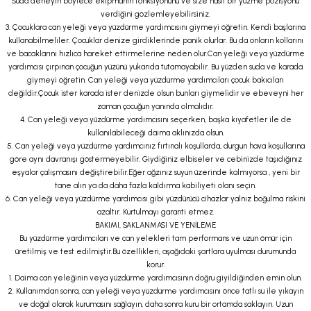
Suda deneyin böylece ekipmanın fonksiyonunu ve size nasıl bir yüzme pozisyonu
verdiğini gözlemleyebilirsiniz.
3. Çocuklara can yeleği veya yüzdürme yardımcısını giymeyi öğretin. Kendi başlarına
kullanabilmeliler. Çocuklar denize girdiklerinde panik olurlar. Bu da onların kollarını
ve bacaklarını hızlıca hareket ettirmelerine neden olur.Can yeleği veya yüzdürme
yardımcısı çırpınan çocuğun yüzünü yukarıda tutamayabilir. Bu yüzden suda ve karada
giymeyi öğretin. Can yeleği veya yüzdürme yardımcıları çocuk bakıcıları
değildir.Çocuk ister karada ister denizde olsun bunları giymelidir ve ebeveyni her
zaman çocuğun yanında olmalıdır.
4. Can yeleği veya yüzdürme yardımcısını seçerken, başka kıyafetler ile de
kullanılabileceği daima aklınızda olsun.
5. Can yeleği veya yüzdürme yardımcınız fırtınalı koşullarda, durgun hava koşullarına
göre aynı davranışı göstermeyebilir. Giydiğiniz elbiseler ve cebinizde taşıdığınız
eşyalar çalışmasını değiştirebilir.Eğer ağzınız suyun üzerinde kalmıyorsa , yeni bir
tane alın ya da daha fazla kaldırma kabiliyeti olanı seçin.
6. Can yeleği veya yüzdürme yardımcısı gibi yüzdürücü cihazlar yalnız boğulma riskini
azaltır. Kurtulmayı garanti etmez.
BAKIMI, SAKLANMASI VE YENİLEME
Bu yüzdürme yardımcıları ve can yelekleri tam performans ve uzun ömür için
üretilmiş ve test edilmiştir.Bu özellikleri, aşağıdaki şartlara uyulması durumunda
korur.
1. Daima can yeleğinin veya yüzdürme yardımcısının doğru giyildiğinden emin olun.
2. Kullanımdan sonra, can yeleği veya yüzdürme yardımcısını önce tatlı su ile yıkayın
ve doğal olarak kurumasını sağlayın, daha sonra kuru bir ortamda saklayın. Uzun