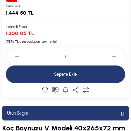
Plastik Kapak / Dolap / Yuva
Ürün Fiyatı
1.444,50 TL
Şamandıra ve Ekipmanı
İndirimli Fiyatı
1.300,05 TL
Silecek
178,76 TL den başlayan taksitlerle!
Tahliye Borusu, Firar, Miçoz
Tente Malzemesi
Sepete Ekle
Usturmaça ve Ekipmanı
Ürün Bilgisi
Koç Boynuzu V Modeli 40x265x72 mm