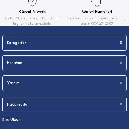
Ürün fiyatı diğer sitelerden daha pahalı.
Güvenli Alışveriş
Müşteri Hizmetleri
Bu ürüne benzer farklı alternatifler olmalı.
256Bit SSL sertifikası ve 3D secure ile
Satış öncesi ve sonrası sorularınız için bizi
bilgileriniz korunmaktadır.
arayın, 0507 234 06 07
Kategoriler
Gönder
Hesabım
Yardım
Hakkımızda
Bize Ulaşın