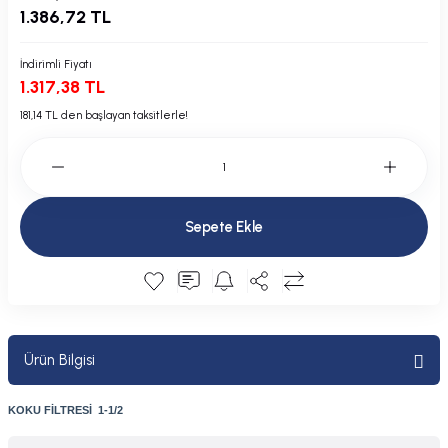
1.386,72 TL
Plastik Kapak / Dolap / Yuva
İndirimli Fiyatı
Şamandıra ve Ekipmanı
1.317,38 TL
Silecek
181,14 TL den başlayan taksitlerle!
Tahliye Borusu, Firar, Miçoz
Tente Malzemesi
Sepete Ekle
Usturmaça ve Ekipmanı
Ürün Bilgisi
KOKU FİLTRESİ 1-1/2