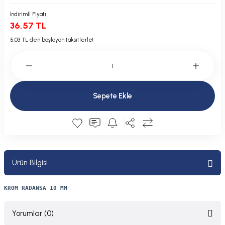
Plastik Kapak / Dolap / Yuva
İndirimli Fiyatı
36,57 TL
Şamandıra ve Ekipmanı
5,03 TL den başlayan taksitlerle!
Silecek
Tahliye Borusu, Firar, Miçoz
Sepete Ekle
Tente Malzemesi
Usturmaça ve Ekipmanı
Ürün Bilgisi
KROM RADANSA 10 MM
Yorumlar (0)