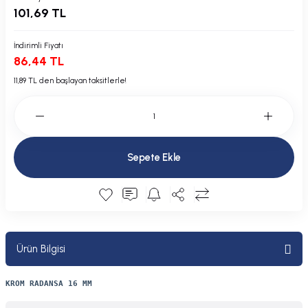
101,69 TL
Plastik Kapak / Dolap / Yuva
Şamandıra ve Ekipmanı
İndirimli Fiyatı
86,44 TL
Silecek
11,89 TL den başlayan taksitlerle!
Tahliye Borusu, Firar, Miçoz
Tente Malzemesi
Sepete Ekle
Usturmaça ve Ekipmanı
Ürün Bilgisi
KROM RADANSA 16 MM