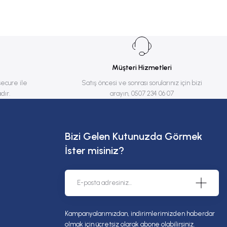
Müşteri Hizmetleri
secure ile
Satış öncesi ve sonrası sorularınız için bizi
dır.
arayın, 0507 234 06 07
Bizi Gelen Kutunuzda Görmek
İster misiniz?
Kampanyalarımızdan, indirimlerimizden haberdar
olmak için ücretsiz olarak abone olabilirsiniz.