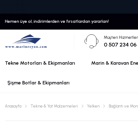
Hemen üye ol, indirimlerden ve fırsatlardan yararlan!
Müşteri Hizmetler
0 507 234 06
Tekne Motorları & Ekipmanları
Marin & Karavan Ener
Şişme Botlar & Ekipmanları
Anasayfa
Tekne & Yat Malzemeleri
Yelken
Bağlantı ve Mon