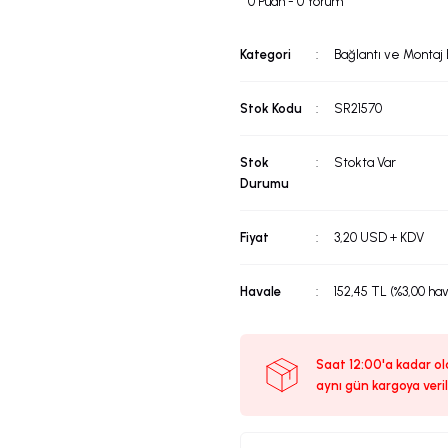
0 Puan - 0 Yorum
Kategori
Bağlantı ve Montaj
Stok Kodu
SR21570
Stok
Stokta Var
Durumu
Fiyat
3,20 USD + KDV
Havale
152,45 TL (%3,00 hav
Saat 12:00'a kadar ola
aynı gün kargoya veril