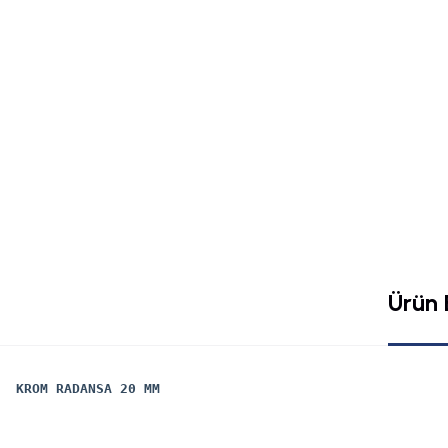
Ürün B
KROM RADANSA 20 MM
Bu ürünün fiyat bilgisi, resim, ürün açıklamalarında ve diğer konularda yete