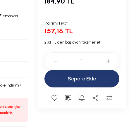
184,90 TL
 Elemanları
İndirimli Fiyatı
157,16 TL
21,61 TL den başlayan taksitlerle!
Sepete Ekle
ale indirimi)
n siparişler
ecektir.