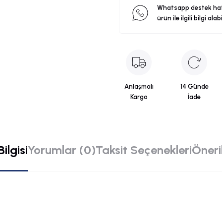
Whatsapp destek ha
ürün ile ilgili bilgi alab
Anlaşmalı
14 Günde
Kargo
İade
ilgisi
Yorumlar (0)
Taksit Seçenekleri
Öneril
rsiz gördüğünüz noktaları öneri formunu kullanarak tarafımıza iletebilirsiniz.