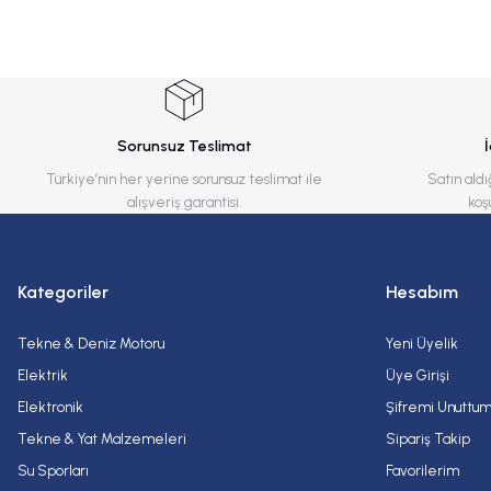
Görüş ve önerileriniz için teşekkür ederiz.
Ürün resmi kalitesiz, bozuk veya görüntülenemiyor.
Ürün açıklamasında eksik bilgiler bulunuyor.
Ürün bilgilerinde hatalar bulunuyor.
Sorunsuz Teslimat
Ürün fiyatı diğer sitelerden daha pahalı.
Türkiye’nin her yerine sorunsuz teslimat ile
Satın aldı
alışveriş garantisi.
koş
Bu ürüne benzer farklı alternatifler olmalı.
Kategoriler
Hesabım
Tekne & Deniz Motoru
Yeni Üyelik
Elektrik
Üye Girişi
Elektronik
Şifremi Unuttu
Tekne & Yat Malzemeleri
Sipariş Takip
Su Sporları
Favorilerim