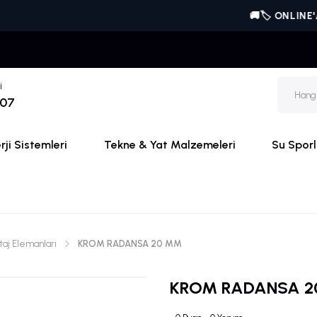
🚚🏷️ ONLINE'A ÖZEL
i
 07
ji Sistemleri
Tekne & Yat Malzemeleri
Su Sporl
taj Elemanları
KROM RADANSA 20 MM
KROM RADANSA 