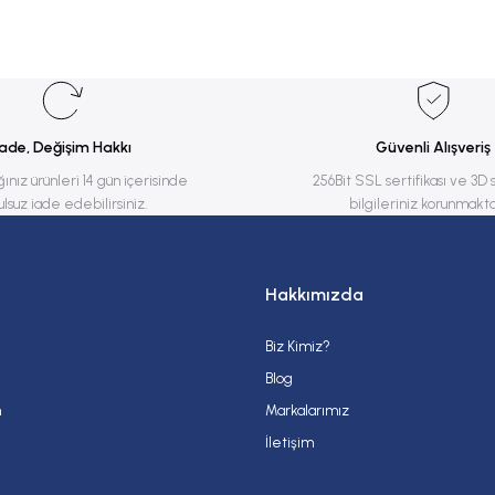
Bu ürüne ilk yorumu siz yapın!
Yorum Yaz
İade, Değişim Hakkı
Güvenli Alışveriş
ğınız ürünleri 14 gün içerisinde
256Bit SSL sertifikası ve 3D 
ulsuz iade edebilirsiniz.
bilgileriniz korunmakta
Hakkımızda
Biz Kimiz?
Gönder
Blog
m
Markalarımız
İletişim