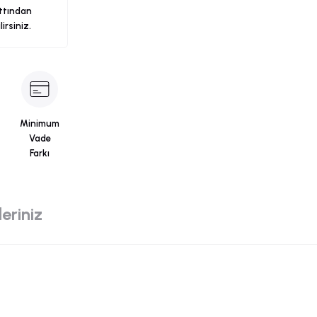
ttından
ilirsiniz.
Minimum
Vade
Farkı
eriniz