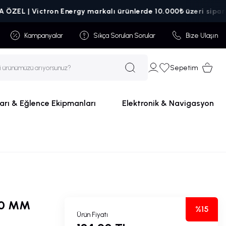
 | Victron Energy markalı ürünlerde 10.000₺ üzeri siparişlerde
Kampanyalar
Sıkça Sorulan Sorular
Bize Ulaşın
Sepetim
arı & Eğlence Ekipmanları
Elektronik & Navigasyon
20 MM
%15
Ürün Fiyatı