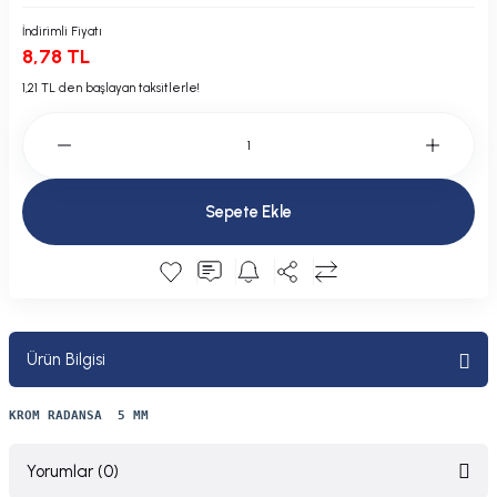
Plastik Kapak / Dolap / Yuva
İndirimli Fiyatı
8,78 TL
Şamandıra ve Ekipmanı
1,21 TL den başlayan taksitlerle!
Silecek
Tahliye Borusu, Firar, Miçoz
Sepete Ekle
Tente Malzemesi
Usturmaça ve Ekipmanı
Ürün Bilgisi
KROM RADANSA 5 MM
Yorumlar (0)