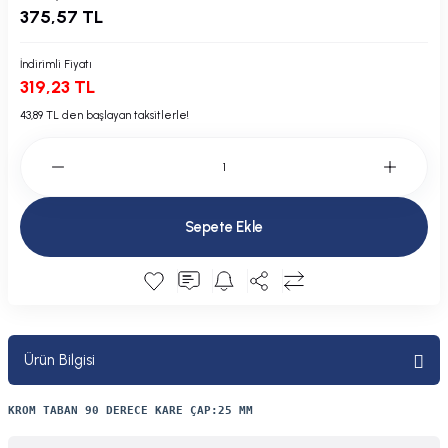
375,57 TL
Plastik Kapak / Dolap / Yuva
İndirimli Fiyatı
Şamandıra ve Ekipmanı
319,23 TL
Silecek
43,89 TL den başlayan taksitlerle!
Tahliye Borusu, Firar, Miçoz
Tente Malzemesi
Sepete Ekle
Usturmaça ve Ekipmanı
Ürün Bilgisi
KROM TABAN 90 DERECE KARE ÇAP:25 MM