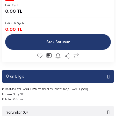
Plastik Kapak / Dolap / Yuva
Ürün Fiyatı
0,00 TL
Şamandıra ve Ekipmanı
İndirimli Fiyatı
0,00 TL
Silecek
Stok Sorunuz
Tahliye Borusu, Firar, Miçoz
Tente Malzemesi
Usturmaça ve Ekipmanı
Ürün Bilgisi
KUMANDA TELİ AĞIR HİZMET SEAFLEX 100CC Ø10,5mm 9mt (30ft)
Uzunluk: 9m / 30ft
Kalınlık: 10.5mm
Yorumlar (0)