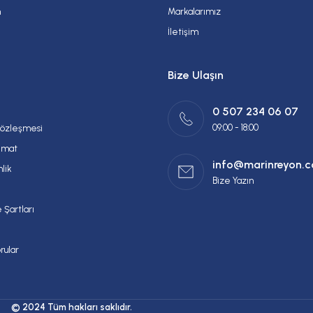
m
Markalarımız
İletişim
Bize Ulaşın
0 507 234 06 07
09:00 - 18:00
Sözleşmesi
imat
info@marinreyon.
nlik
Bize Yazın
 Şartları
rular
© 2024 Tüm hakları saklıdır.