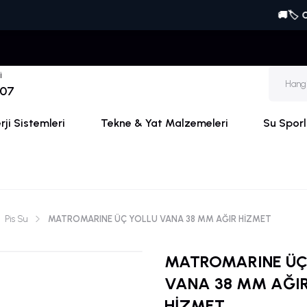
🚚🏷️ ONLINE'A Ö
i
 07
ji Sistemleri
Tekne & Yat Malzemeleri
Su Sporl
Pis Su
MATROMARINE ÜÇ YOLLU VANA 38 MM AĞIR HİZMET
MATROMARINE ÜÇ
VANA 38 MM AĞI
HİZMET