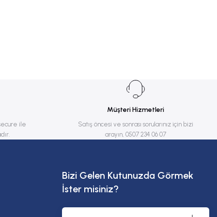
Müşteri Hizmetleri
secure ile
Satış öncesi ve sonrası sorularınız için bizi
dır.
arayın, 0507 234 06 07
Bizi Gelen Kutunuzda Görmek
İster misiniz?