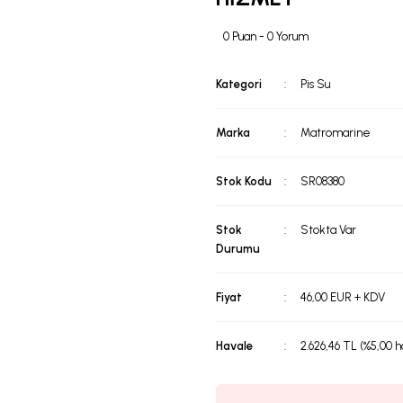
0 Puan - 0 Yorum
Kategori
Pis Su
Marka
Matromarine
Stok Kodu
SR08380
Stok
Stokta Var
Durumu
Fiyat
46,00 EUR + KDV
Havale
2.626,46 TL (%5,00 h