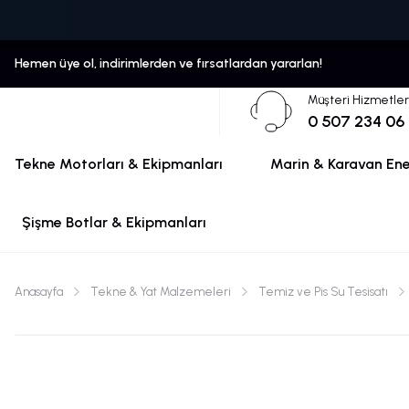
Hemen üye ol, indirimlerden ve fırsatlardan yararlan!
Müşteri Hizmetler
0 507 234 06
Tekne Motorları & Ekipmanları
Marin & Karavan Ener
Şişme Botlar & Ekipmanları
Anasayfa
Tekne & Yat Malzemeleri
Temiz ve Pis Su Tesisatı