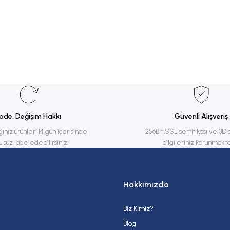
rsiz gördüğünüz noktaları öneri formunu kullanarak tarafımıza iletebilirsiniz.
Bu ürüne ilk yorumu siz yapın!
Yorum Yaz
İade, Değişim Hakkı
Güvenli Alışveriş
ğınız ürünleri 14 gün içerisinde
256Bit SSL sertifikası ve 3D 
ulsuz iade edebilirsiniz.
bilgileriniz korunmakta
Hakkımızda
Biz Kimiz?
Gönder
Blog