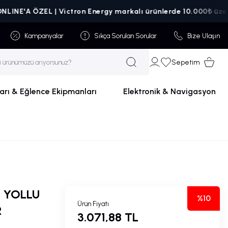
ZEL | Victron Energy markalı ürünlerde 10.000₺ üzeri siparişle
Kampanyalar
Sıkça Sorulan Sorular
Bize Ulaşın
Sepetim
arı & Eğlence Ekipmanları
Elektronik & Navigasyon
 YOLLU
%10
Ürün Fiyatı
R
3.071,88 TL