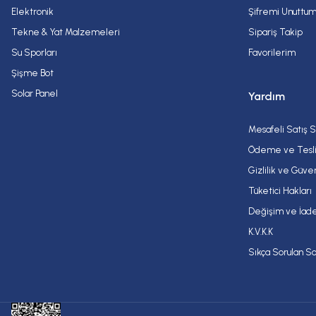
Elektronik
Şifremi Unuttu
Tekne & Yat Malzemeleri
Sipariş Takip
Su Sporları
Favorilerim
Şişme Bot
Solar Panel
Yardım
Mesafeli Satış 
Ödeme ve Tesl
Gizlilik ve Güve
Tüketici Hakları
Değişim ve İade
K.V.K.K
Sıkça Sorulan So