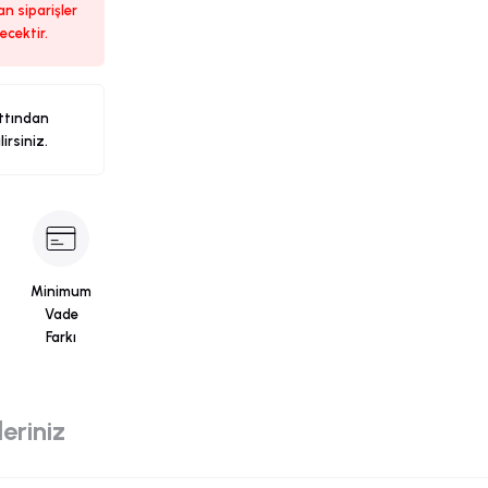
n siparişler
ecektir.
ttından
ilirsiniz.
Minimum
Vade
Farkı
eriniz