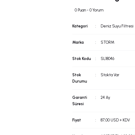
0 Puan - 0 Yorum
Kategori
Deniz Suyu Filtresi
Marka
STORM
Stok Kodu
SL18046
Stok
Stokta Var
Durumu
Garanti
24 Ay
Süresi
Fiyat
87,00 USD + KDV