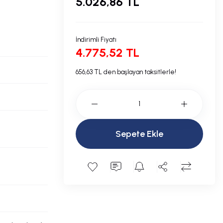
5.026,86 TL
İndirimli Fiyatı
4.775,52 TL
656,63 TL den başlayan taksitlerle!
Sepete Ekle