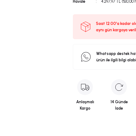
Havale
4.297,97 TL (%10,00 
Saat 12:00'a kadar ola
aynı gün kargoya veril
Whatsapp destek ha
ürün ile ilgili bilgi alab
Anlaşmalı
14 Günde
Kargo
İade