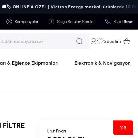
️ ONLINE'A ÖZEL | Victron Energy markalı ürünlerde 10.000₺ üze
Kampanyalar
Sıkça Sorulan Sorular
Bize Ulaşın
Sepetim
arı & Eğlence Ekipmanları
Elektronik & Navigasyon
 FİLTRE
%5
Ürün Fiyatı