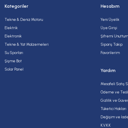
Kategoriler
Hesabım
Tekne & Deniz Motoru
Yeni Üyelik
Elektrik
Üye Girişi
Elektronik
Şifremi Unuttu
Tekne & Yat Malzemeleri
Sipariş Takip
Su Sporları
Favorilerim
Şişme Bot
Solar Panel
Yardım
Mesafeli Satış 
Ödeme ve Tesl
Gizlilik ve Güve
Tüketici Hakları
Değişim ve İade
K.V.K.K