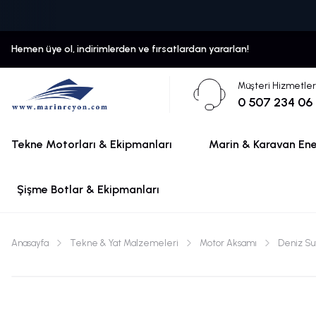
Hemen üye ol, indirimlerden ve fırsatlardan yararlan!
Müşteri Hizmetler
0 507 234 06
Tekne Motorları & Ekipmanları
Marin & Karavan Ener
Şişme Botlar & Ekipmanları
Anasayfa
Tekne & Yat Malzemeleri
Motor Aksamı
Deniz Suy