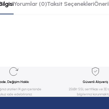
ilgisi
Yorumlar (0)
Taksit Seçenekleri
Öneril
rsiz gördüğünüz noktaları öneri formunu kullanarak tarafımıza iletebilirsiniz.
Bu ürüne ilk yorumu siz yapın!
Yorum Yaz
İade, Değişim Hakkı
Güvenli Alışveriş
ğınız ürünleri 14 gün içerisinde
256Bit SSL sertifikası ve 3D 
ulsuz iade edebilirsiniz.
bilgileriniz korunmakta