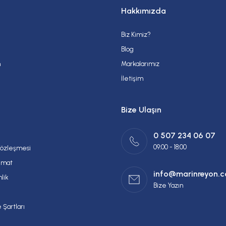
Hakkımızda
Biz Kimiz?
Gönder
Blog
m
Markalarımız
İletişim
Bize Ulaşın
0 507 234 06 07
09:00 - 18:00
Sözleşmesi
imat
info@marinreyon.
nlik
Bize Yazın
 Şartları