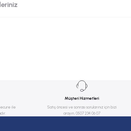
eriniz
Müşteri Hizmetleri
secure ile
Satış öncesi ve sonrası sorularınız için bizi
dır.
arayın, 0507 234 06 07