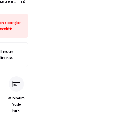
havale indirimi)
n siparişler
ecektir.
ttından
ilirsiniz.
Minimum
Vade
Farkı