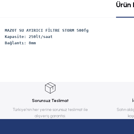
Ürün B
MAZOT SU AYIRICI FİLTRE STORM 500fg
Kapasite: 250lt/saat
Bağlantı: 8mm
Bu ürünün fiyat bilgisi, resim, ürün açıklamalarında ve diğer konularda yete
Görüş ve önerileriniz için teşekkür ederiz.
Ürün resmi kalitesiz, bozuk veya görüntülenemiyor.
Ürün açıklamasında eksik bilgiler bulunuyor.
Ürün bilgilerinde hatalar bulunuyor.
Sorunsuz Teslimat
Ürün fiyatı diğer sitelerden daha pahalı.
Türkiye’nin her yerine sorunsuz teslimat ile
Satın aldı
alışveriş garantisi.
koş
Bu ürüne benzer farklı alternatifler olmalı.