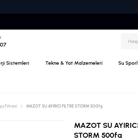
🚚🏷
i
 07
ji Sistemleri
Tekne & Yat Malzemeleri
Su Sporl
u Filtresi
MAZOT SU AYIRICI FİLTRE STORM 500fg
MAZOT SU AYIRICI
STORM 500fg