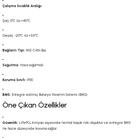
Çalışma Sıcaklık Aralığı:
Şarj:
0°C ila +45°C
Deşarj:
-20°C ila +55°C
Bağlantı Tipi:
M12 CAN-Bus
Soğutma:
Hava soğutmalı
Koruma Sınıfı:
IP30
BMS:
Entegre edilmiş Batarya Yönetim Sistemi (BMS)
Öne Çıkan Özellikler
Güvenlik:
LiFePO₄ kimyası sayesinde termal kaçak riski düşüktür ve entegre BMS
ile hücre düzeyinde koruma sağlar.