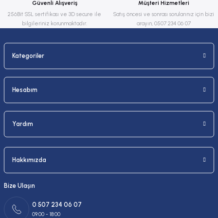
Güvenli Alışveriş
Müşteri Hizmetleri
Bu ürüne benzer farklı alternatifler olmalı.
256Bit SSL sertifikası ve 3D secure ile
Satış öncesi ve sonrası sorularınız için bizi
bilgileriniz korunmaktadır.
arayın, 0507 234 06 07
Kategoriler
Gönder
Hesabım
Yardım
Hakkımızda
Bize Ulaşın
0 507 234 06 07
09:00 - 18:00