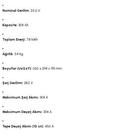
Nominal Gerilim:
25.6 V
Kapasite:
304 Ah
Toplam Enerji:
7.8 kWh
Ağırlık:
54 kg
Boyutlar (UxGxY):
652 x 294 x 193 mm
Şarj Gerilimi:
28.2 V
Maksimum Şarj Akımı:
304 A
Maksimum Deşarj Akımı:
304 A
Tepe Deşarj Akımı (10 sn):
456 A