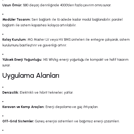
Uzun Ömür:
%80 deşarj derinliğinde 4000'den fazla çevrim ömrü sunar.
Modüler Tasarım:
Seri bağlantı ile 16 adede kadar modül bağlanabilir; paralel
bağlantı ile sistem kapasitesi kolayca artırılabilir.
Kolay Kurulum:
MG Master LV veya HV BMS üniteleri ile entegre çalışarak, sistem
kurulumunu basitleştirir ve güvenliği artırır.
Yüksek Enerji Yoğunluğu:
145 Wh/kg enerji yoğunluğu ile kompakt ve hafif tasarım
sunar.
Uygulama Alanları
Denizcilik:
Elektrikli ve hibrit tekneler, yatlar.
Karavan ve Kamp Araçları:
Enerji depolama ve güç ihtiyaçları.
Off-Grid Sistemler:
Güneş enerjisi sistemleri ve bağımsız enerji çözümleri.