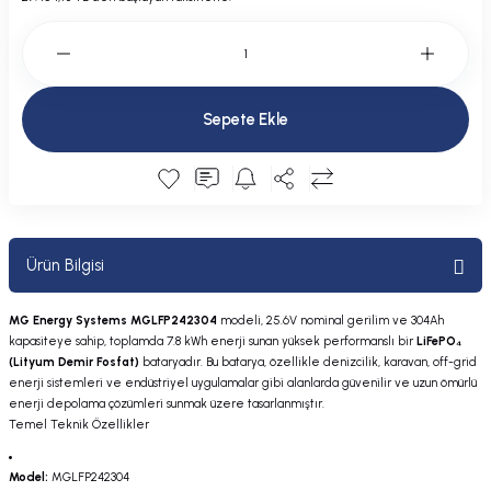
Plastik Kapak / Dolap / Yuva
Şamandıra ve Ekipmanı
Sepete Ekle
Silecek
Tahliye Borusu, Firar, Miçoz
Tente Malzemesi
Ürün Bilgisi
Usturmaça ve Ekipmanı
MG Energy Systems MGLFP242304
modeli, 25.6V nominal gerilim ve 304Ah
kapasiteye sahip, toplamda 7.8 kWh enerji sunan yüksek performanslı bir
LiFePO₄
(Lityum Demir Fosfat)
bataryadır.
Bu batarya, özellikle denizcilik, karavan, off-grid
enerji sistemleri ve endüstriyel uygulamalar gibi alanlarda güvenilir ve uzun ömürlü
enerji depolama çözümleri sunmak üzere tasarlanmıştır.
Temel Teknik Özellikler
Model:
MGLFP242304