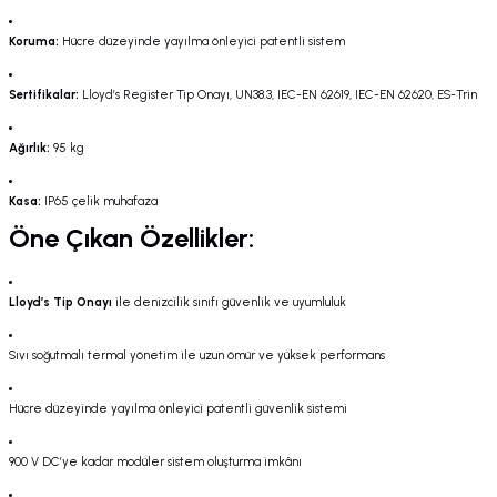
Koruma:
Hücre düzeyinde yayılma önleyici patentli sistem
Sertifikalar:
Lloyd’s Register Tip Onayı, UN38.3, IEC-EN 62619, IEC-EN 62620, ES-Trin
Ağırlık:
95 kg
Kasa:
IP65 çelik muhafaza
Öne Çıkan Özellikler:
Lloyd’s Tip Onayı
ile denizcilik sınıfı güvenlik ve uyumluluk
Sıvı soğutmalı termal yönetim ile uzun ömür ve yüksek performans
Hücre düzeyinde yayılma önleyici patentli güvenlik sistemi
900 V DC’ye kadar modüler sistem oluşturma imkânı