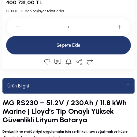
400.731,00 TL
Plastik Kapak / Dolap / Yuva
55.100,51 TL den başlayan taksitlerle!
Şamandıra ve Ekipmanı
Silecek
Sepete Ekle
Tahliye Borusu, Firar, Miçoz
Tente Malzemesi
Usturmaça ve Ekipmanı
Ürün Bilgisi
MG RS230 – 51.2V / 230Ah / 11.8 kWh
Marine | Lloyd’s Tip Onaylı Yüksek
Güvenlikli Lityum Batarya
Denizcilik ve endüstriyel uygulamalar için sertifikalı, sıvı soğutmalı ve hücre