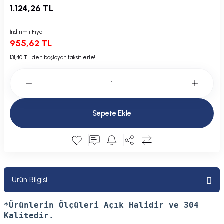
1.124,26 TL
Plastik Kapak / Dolap / Yuva
İndirimli Fiyatı
Şamandıra ve Ekipmanı
955,62 TL
Silecek
131,40 TL den başlayan taksitlerle!
Tahliye Borusu, Firar, Miçoz
Tente Malzemesi
Sepete Ekle
Usturmaça ve Ekipmanı
Ürün Bilgisi
*Ürünlerin Ölçüleri Açık Halidir ve 304
Kalitedir.