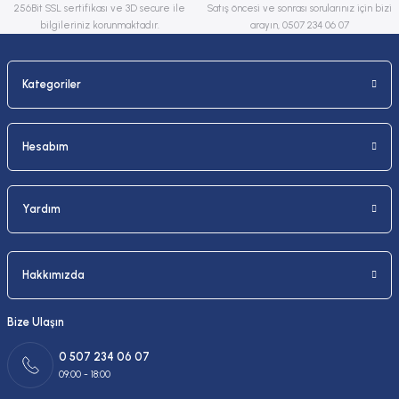
256Bit SSL sertifikası ve 3D secure ile
Satış öncesi ve sonrası sorularınız için bizi
bilgileriniz korunmaktadır.
arayın, 0507 234 06 07
Kategoriler
Gönder
Hesabım
Yardım
Hakkımızda
Bize Ulaşın
0 507 234 06 07
09:00 - 18:00