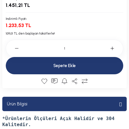
1.451,21 TL
Plastik Kapak / Dolap / Yuva
Şamandıra ve Ekipmanı
İndirimli Fiyatı
1.233,53 TL
Silecek
169,61 TL den başlayan taksitlerle!
Tahliye Borusu, Firar, Miçoz
Tente Malzemesi
Sepete Ekle
Usturmaça ve Ekipmanı
Ürün Bilgisi
*Ürünlerin Ölçüleri Açık Halidir ve 304
Kalitedir.