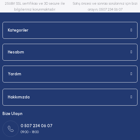
256Bit SSL sertifikası ve 3D secure ile
Satış öncesi ve sonrası sorularınız için bizi
bilgileriniz korunmaktadır.
arayın, 0507 234 06 07
Kategoriler
Gönder
Hesabım
Yardım
Hakkımızda
Bize Ulaşın
0 507 234 06 07
09:00 - 18:00