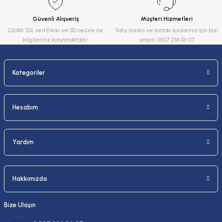
Ürün fiyatı diğer sitelerden daha pahalı.
Güvenli Alışveriş
Müşteri Hizmetleri
Bu ürüne benzer farklı alternatifler olmalı.
256Bit SSL sertifikası ve 3D secure ile
Satış öncesi ve sonrası sorularınız için bizi
bilgileriniz korunmaktadır.
arayın, 0507 234 06 07
Kategoriler
Gönder
Hesabım
Yardım
Hakkımızda
Bize Ulaşın