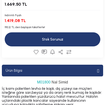
1.669,50 TL
Plastik Kapak / Dolap / Yuva
Şamandıra ve Ekipmanı
İndirimli Fiyatı
1.419,08 TL
Silecek
195,12 TL den başlayan taksitlerle!
Tahliye Borusu, Firar, Miçoz
Stok Sorunuz
Tente Malzemesi
Usturmaça ve Ekipmanı
Ürün Bilgisi
M01800
Nal Simid
İç kısmı polietilen levha ile kaplı, dış yüzeyi ise müşteri
isteğine göre sarı,beyaz ya da oranj renk kumaş ile kaplıdır.
Yanlarında polietilen yüzdürücü halat mevcuttur. Halatın
uçlarındaki plastik kancalar sayesinde kullanıcının
vücuduna kolaylıkla sabitleme imkanı verir.