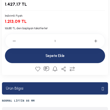
1.427,17 TL
Plastik Kapak / Dolap / Yuva
İndirimli Fiyatı
Şamandıra ve Ekipmanı
1.213,09 TL
Silecek
166,80 TL den başlayan taksitlerle!
Tahliye Borusu, Firar, Miçoz
Tente Malzemesi
Sepete Ekle
Usturmaça ve Ekipmanı
Ürün Bilgisi
NORMAL LİFTİN 08 MM