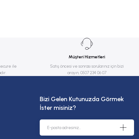
Müşteri Hizmetleri
secure ile
Satış öncesi ve sonrası sorularınız için bizi
dır.
arayın, 0507 234 06 07
Bizi Gelen Kutunuzda Görmek
İster misiniz?