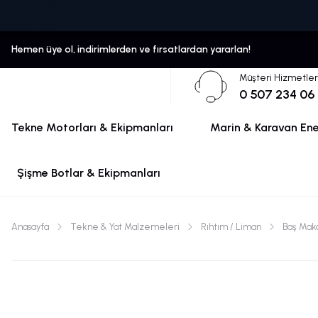
Hemen üye ol, indirimlerden ve fırsatlardan yararlan!
Müşteri Hizmetler
0 507 234 06
Tekne Motorları & Ekipmanları
Marin & Karavan Ener
Şişme Botlar & Ekipmanları
Anasayfa
Tekne & Yat Malzemeleri
Rıhtım / Liman
Baş Maka