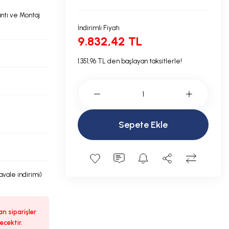
ntı ve Montaj
İndirimli Fiyatı
9.832,42 TL
1.351,96 TL den başlayan taksitlerle!
Sepete Ekle
avale indirimi)
n siparişler
ecektir.