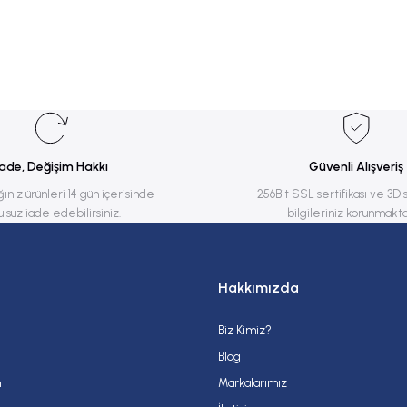
rsiz gördüğünüz noktaları öneri formunu kullanarak tarafımıza iletebilirsiniz.
Bu ürüne ilk yorumu siz yapın!
Yorum Yaz
İade, Değişim Hakkı
Güvenli Alışveriş
ğınız ürünleri 14 gün içerisinde
256Bit SSL sertifikası ve 3D 
ulsuz iade edebilirsiniz.
bilgileriniz korunmakta
Hakkımızda
Biz Kimiz?
Gönder
Blog
m
Markalarımız