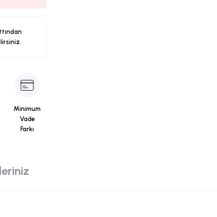
ttından
ilirsiniz.
Minimum
Vade
Farkı
eriniz