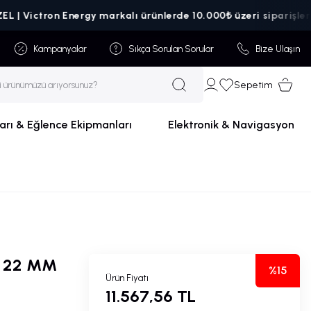
ictron Energy markalı ürünlerde 10.000₺ üzeri siparişlerde kar
Kampanyalar
Sıkça Sorulan Sorular
Bize Ulaşın
Sepetim
arı & Eğlence Ekipmanları
Elektronik & Navigasyon
N 22 MM
%15
Ürün Fiyatı
11.567,56 TL