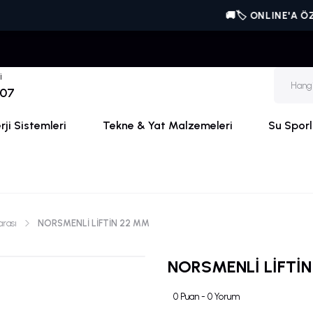
🚚🏷️ ONLINE'A ÖZEL | V
i
 07
ji Sistemleri
Tekne & Yat Malzemeleri
Su Sporl
rası
NORSMENLİ LİFTİN 22 MM
NORSMENLİ LİFTİ
0 Puan - 0 Yorum