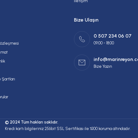
İletişim
Bize Ulaşın
0 507 234 06 07
09:00 - 18:00
Sözleşmesi
imat
info@marinreyon.
nlik
Bize Yazın
 Şartları
rular
© 2024 Tüm hakları saklıdır.
Kredi kartı bilgileriniz 256bit SSL Sertifikası ile %100 koruma altındadır.