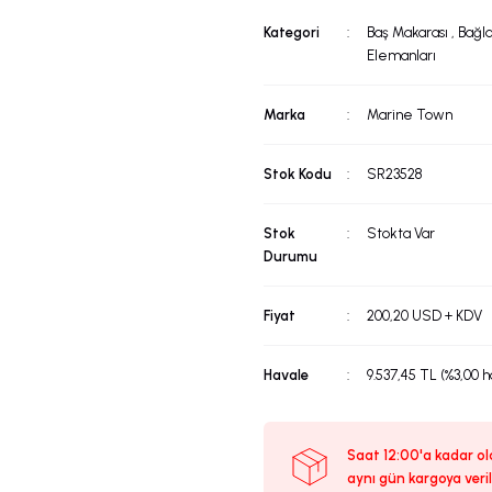
Kategori
Baş Makarası
,
Bağla
Elemanları
Marka
Marine Town
Stok Kodu
SR23528
Stok
Stokta Var
Durumu
Fiyat
200,20 USD + KDV
Havale
9.537,45 TL (%3,00 h
Saat 12:00'a kadar ola
aynı gün kargoya veril