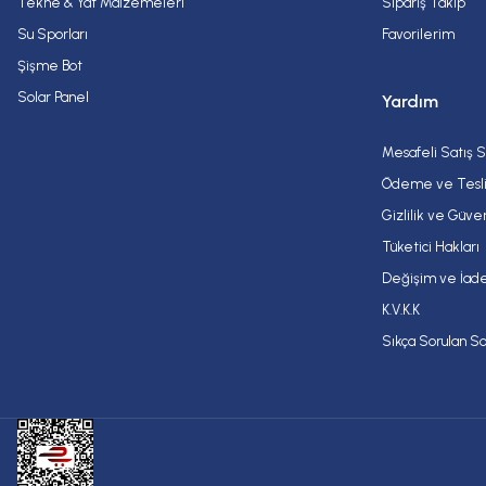
Tekne & Yat Malzemeleri
Sipariş Takip
Su Sporları
Favorilerim
Şişme Bot
Solar Panel
Yardım
Mesafeli Satış 
Ödeme ve Tesl
Gizlilik ve Güve
Tüketici Hakları
Değişim ve İade
K.V.K.K
Sıkça Sorulan So