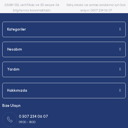
Bu ürüne benzer farklı alternatifler olmalı.
256Bit SSL sertifikası ve 3D secure ile
Satış öncesi ve sonrası sorularınız için bizi
bilgileriniz korunmaktadır.
arayın, 0507 234 06 07
Kategoriler
Gönder
Hesabım
Yardım
Hakkımızda
Bize Ulaşın
0 507 234 06 07
09:00 - 18:00