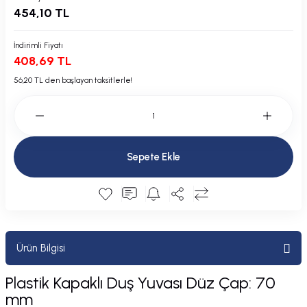
454,10 TL
Plastik Kapak / Dolap / Yuva
Şamandıra ve Ekipmanı
İndirimli Fiyatı
408,69 TL
Silecek
56,20 TL den başlayan taksitlerle!
Tahliye Borusu, Firar, Miçoz
Tente Malzemesi
Sepete Ekle
Usturmaça ve Ekipmanı
Ürün Bilgisi
Plastik Kapaklı Duş Yuvası Düz Çap: 70
mm