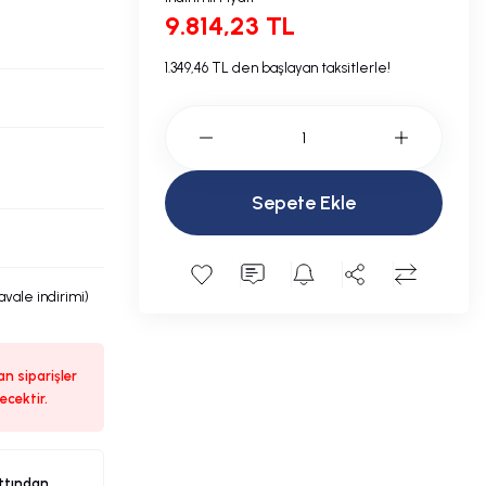
9.814,23 TL
1.349,46 TL den başlayan taksitlerle!
Sepete Ekle
avale indirimi)
n siparişler
ecektir.
ttından