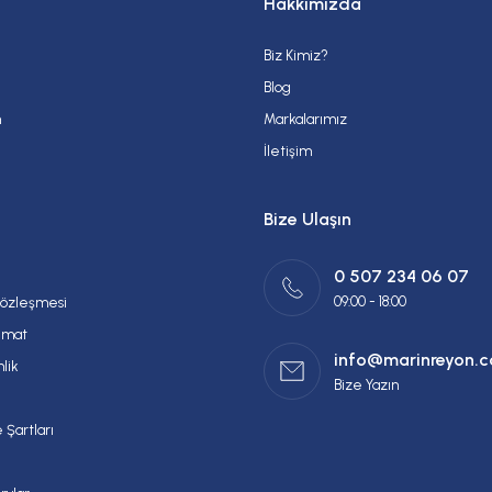
Hakkımızda
Biz Kimiz?
Gönder
Blog
m
Markalarımız
İletişim
Bize Ulaşın
0 507 234 06 07
09:00 - 18:00
Sözleşmesi
imat
info@marinreyon.
nlik
Bize Yazın
 Şartları