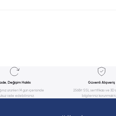
rsiz gördüğünüz noktaları öneri formunu kullanarak tarafımıza iletebilirsiniz.
Bu ürüne ilk yorumu siz yapın!
Yorum Yaz
İade, Değişim Hakkı
Güvenli Alışveriş
ğınız ürünleri 14 gün içerisinde
256Bit SSL sertifikası ve 3D 
ulsuz iade edebilirsiniz.
bilgileriniz korunmakta