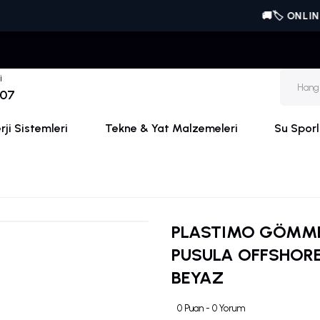
🚚🏷️ ONLINE'A ÖZ
i
 07
ji Sistemleri
Tekne & Yat Malzemeleri
Su Sporl
PLASTIMO GÖMM
PUSULA OFFSHORE
BEYAZ
0 Puan - 0 Yorum