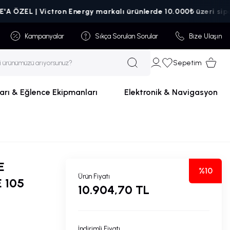
EL | Victron Energy markalı ürünlerde 10.000₺ üzeri siparişler
Kampanyalar
Sıkça Sorulan Sorular
Bize Ulaşın
Sepetim
arı & Eğlence Ekipmanları
Elektronik & Navigasyon
E
%10
Ürün Fiyatı
 105
10.904,70 TL
İndirimli Fiyatı