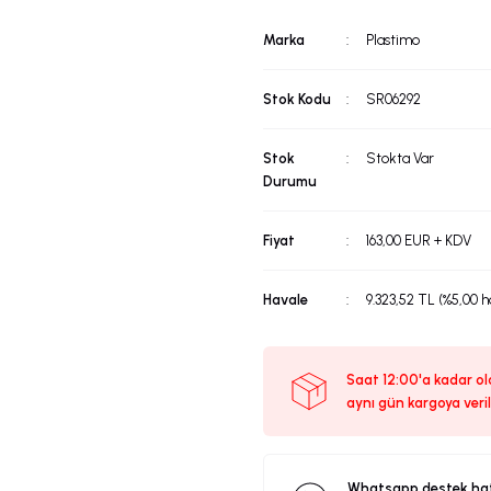
Marka
Plastimo
Stok Kodu
SR06292
Stok
Stokta Var
Durumu
Fiyat
163,00 EUR + KDV
Havale
9.323,52 TL (%5,00 h
Saat 12:00'a kadar ola
aynı gün kargoya veril
Whatsapp destek ha