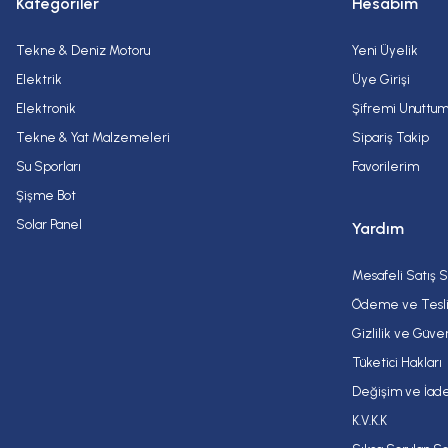
Kategoriler
Hesabım
Tekne & Deniz Motoru
Yeni Üyelik
Elektrik
Üye Girişi
Elektronik
Şifremi Unuttu
Tekne & Yat Malzemeleri
Sipariş Takip
Su Sporları
Favorilerim
Şişme Bot
Solar Panel
Yardım
Mesafeli Satış 
Ödeme ve Tesl
Gizlilik ve Güve
Tüketici Hakları
Değişim ve İade
K.V.K.K