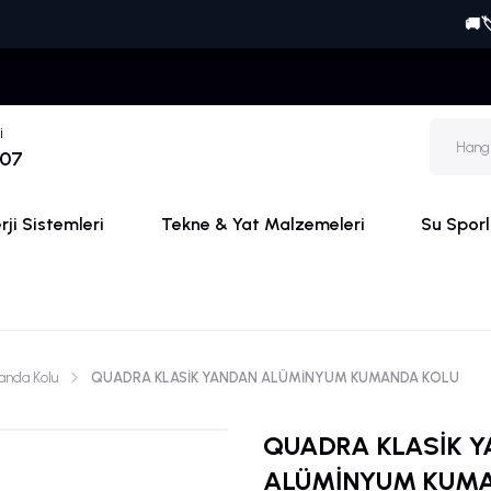
🚚🏷️ ONLINE'
i
 07
ji Sistemleri
Tekne & Yat Malzemeleri
Su Sporl
nda Kolu
QUADRA KLASİK YANDAN ALÜMİNYUM KUMANDA KOLU
QUADRA KLASİK 
ALÜMİNYUM KUM