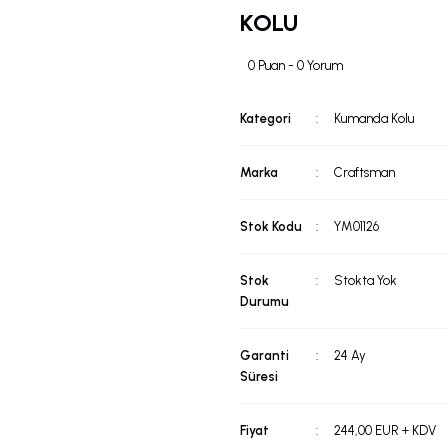
KOLU
0 Puan - 0 Yorum
Kategori
Kumanda Kolu
Marka
Craftsman
Stok Kodu
YM01126
Stok
Stokta Yok
Durumu
Garanti
24 Ay
Süresi
Fiyat
244,00 EUR + KDV