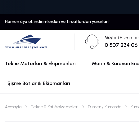
Hemen üye ol, indirimlerden ve fırsatlardan yararlan!
Müşteri Hizmetler
0 507 234 06
Tekne Motorları & Ekipmanları
Marin & Karavan Ener
Şişme Botlar & Ekipmanları
Anasayfa
Tekne & Yat Malzemeleri
Dümen / Kumanda
Kuma