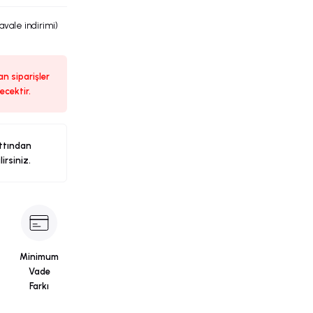
havale indirimi)
n siparişler
ecektir.
ttından
ilirsiniz.
Minimum
Vade
Farkı