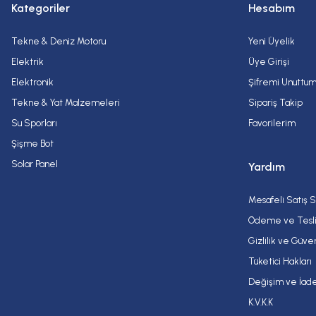
Kategoriler
Hesabım
Tekne & Deniz Motoru
Yeni Üyelik
Elektrik
Üye Girişi
Elektronik
Şifremi Unuttu
Tekne & Yat Malzemeleri
Sipariş Takip
Su Sporları
Favorilerim
Şişme Bot
Solar Panel
Yardım
Mesafeli Satış 
Ödeme ve Tesl
Gizlilik ve Güve
Tüketici Hakları
Değişim ve İade
K.V.K.K