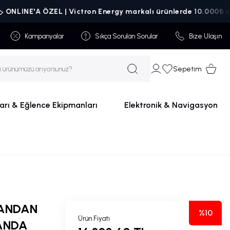
A ÖZEL | Victron Energy markalı ürünlerde 10.000₺ üzeri sipari
Kampanyalar
Sıkça Sorulan Sorular
Bize Ulaşın
Sepetim
arı & Eğlence Ekipmanları
Elektronik & Navigasyon
YANDAN
%10
Ürün Fiyatı
ANDA