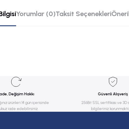
ilgisi
Yorumlar (0)
Taksit Seçenekleri
Öneril
rsiz gördüğünüz noktaları öneri formunu kullanarak tarafımıza iletebilirsiniz.
Bu ürüne ilk yorumu siz yapın!
Yorum Yaz
İade, Değişim Hakkı
Güvenli Alışveriş
ğınız ürünleri 14 gün içerisinde
256Bit SSL sertifikası ve 3D 
ulsuz iade edebilirsiniz.
bilgileriniz korunmakta