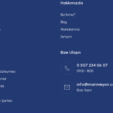
Hakkımızda
Biz Kimiz?
Gönder
Blog
m
Markalarımız
İletişim
Bize Ulaşın
0 507 234 06 07
09:00 - 18:00
Sözleşmesi
imat
info@marinreyon.
nlik
Bize Yazın
 Şartları