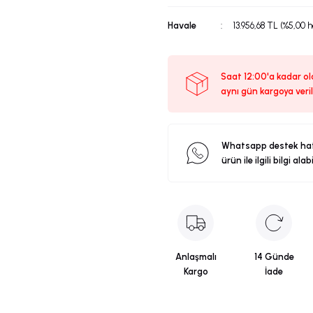
Havale
13.956,68 TL (%5,00 
Saat 12:00'a kadar ola
aynı gün kargoya veril
Whatsapp destek ha
ürün ile ilgili bilgi alab
Anlaşmalı
14 Günde
Kargo
İade