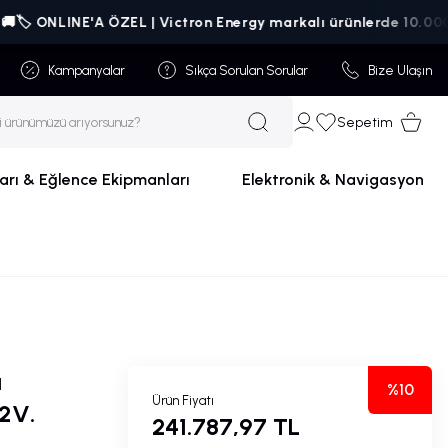
️ ONLINE'A ÖZEL | Victron Energy markalı ürünlerde 10.000₺ üzer
Kampanyalar
Sıkça Sorulan Sorular
Bize Ulaşın
Sepetim
arı & Eğlence Ekipmanları
Elektronik & Navigasyon
a
%10
Ürün Fiyatı
12V.
241.787,97 TL