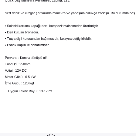
Quick Baş Manevra Pervanesi. 120kgf. 12V.
Sert deniz ve rüzgar şartlarında manevra ve yanaşma oldukça zorlaşır. Bu durumda baş per
• Solenid koruma kapağı sert, kompozit malzemeden üretilmiştir.
• Dişli kutusu bronzdur.
• Tutya dişli kutusundan bağımsızdır, kolayca değiştirilebilir.
• Esnek kaplin ile donatılmıştır.
Pervane : Kontra dönüşlü çift
Tünel Ø : 250mm
Voltaj : 12V DC
Motor Gücü : 6.5 kW
İtme Gücü : 120 kgf
Uygun Tekne Boyu : 13-17 mt
Bu ürünün fiyat bilgisi, resim, ürün açıklamalarında ve diğer konularda yete
Görüş ve önerileriniz için teşekkür ederiz.
Ürün resmi kalitesiz, bozuk veya görüntülenemiyor.