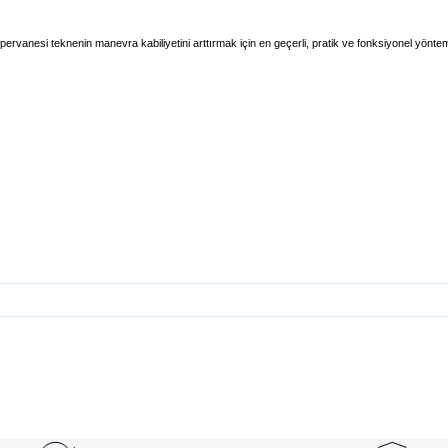
vanesi teknenin manevra kabiliyetini arttırmak için en geçerli, pratik ve fonksiyonel yöntem
rsiz gördüğünüz noktaları öneri formunu kullanarak tarafımıza iletebilirsiniz.
Bu ürüne ilk yorumu siz yapın!