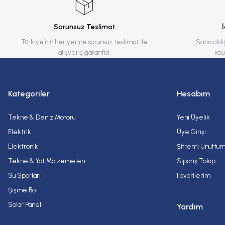
Ürün açıklamasında eksik bilgiler bulunuyor.
Ürün bilgilerinde hatalar bulunuyor.
Sorunsuz Teslimat
Ürün fiyatı diğer sitelerden daha pahalı.
Türkiye’nin her yerine sorunsuz teslimat ile
Satın aldı
alışveriş garantisi.
koş
Bu ürüne benzer farklı alternatifler olmalı.
Kategoriler
Hesabım
Tekne & Deniz Motoru
Yeni Üyelik
Elektrik
Üye Girişi
Elektronik
Şifremi Unuttu
Tekne & Yat Malzemeleri
Sipariş Takip
Su Sporları
Favorilerim
Şişme Bot
Solar Panel
Yardım