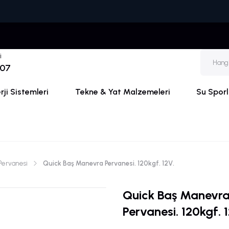
🚚🏷
i
 07
ji Sistemleri
Tekne & Yat Malzemeleri
Su Sporl
Pervanesi
Quick Baş Manevra Pervanesi. 120kgf. 12V.
Quick Baş Manevr
Pervanesi. 120kgf. 