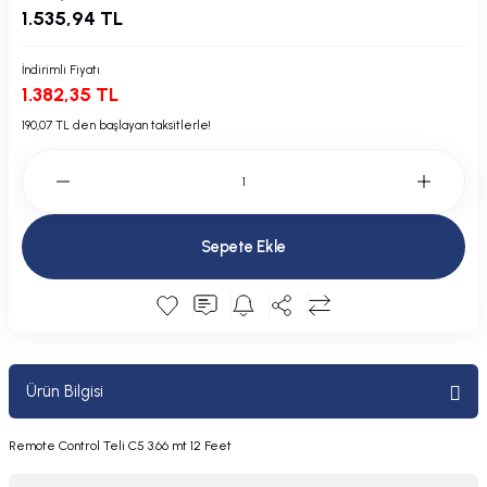
1.535,94 TL
Plastik Kapak / Dolap / Yuva
İndirimli Fiyatı
Şamandıra ve Ekipmanı
1.382,35 TL
Silecek
190,07 TL den başlayan taksitlerle!
Tahliye Borusu, Firar, Miçoz
Tente Malzemesi
Sepete Ekle
Usturmaça ve Ekipmanı
Ürün Bilgisi
Remote Control Teli C5 3.66 mt 12 Feet