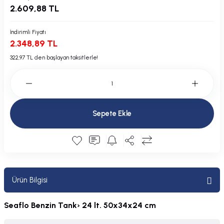
2.609,88 TL
Plastik Kapak / Dolap / Yuva
İndirimli Fiyatı
Şamandıra ve Ekipmanı
2.348,89 TL
Silecek
322,97 TL den başlayan taksitlerle!
Tahliye Borusu, Firar, Miçoz
Tente Malzemesi
Sepete Ekle
Usturmaça ve Ekipmanı
Ürün Bilgisi
Seaflo Benzin Tank› 24 lt. 50x34x24 cm