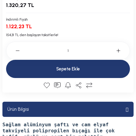
1.320,27 TL
Plastik Kapak / Dolap / Yuva
İndirimli Fiyatı
Şamandıra ve Ekipmanı
1.122,23 TL
Silecek
154,31 TL den başlayan taksitlerle!
Tahliye Borusu, Firar, Miçoz
Tente Malzemesi
Sepete Ekle
Usturmaça ve Ekipmanı
Ürün Bilgisi
Sağlam alüminyum şaftı ve cam elyaf
takviyeli polipropilen bıçağı ile çok