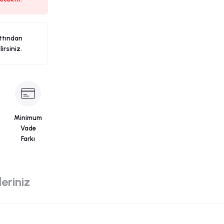
ttından
ilirsiniz.
Minimum
Vade
Farkı
eriniz