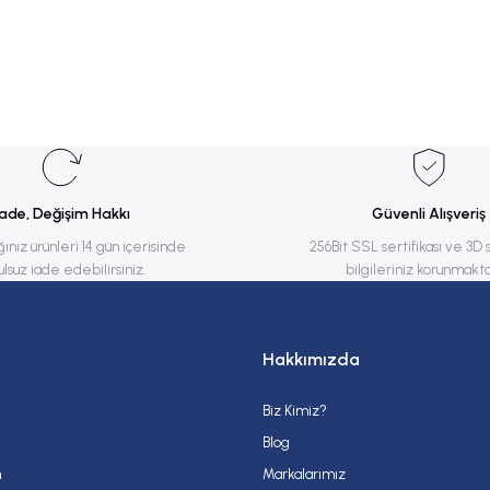
rsiz gördüğünüz noktaları öneri formunu kullanarak tarafımıza iletebilirsiniz.
Bu ürüne ilk yorumu siz yapın!
Yorum Yaz
İade, Değişim Hakkı
Güvenli Alışveriş
ğınız ürünleri 14 gün içerisinde
256Bit SSL sertifikası ve 3D 
ulsuz iade edebilirsiniz.
bilgileriniz korunmakta
Hakkımızda
Biz Kimiz?
Gönder
Blog
m
Markalarımız