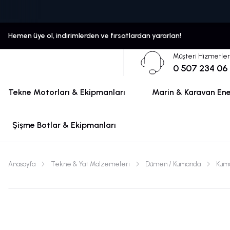
Hemen üye ol, indirimlerden ve fırsatlardan yararlan!
Müşteri Hizmetler
0 507 234 06
Tekne Motorları & Ekipmanları
Marin & Karavan Ener
Şişme Botlar & Ekipmanları
Anasayfa
Tekne & Yat Malzemeleri
Dümen / Kumanda
Kuma