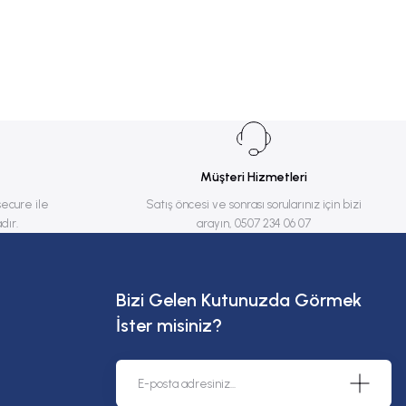
Müşteri Hizmetleri
secure ile
Satış öncesi ve sonrası sorularınız için bizi
dır.
arayın, 0507 234 06 07
Bizi Gelen Kutunuzda Görmek
İster misiniz?