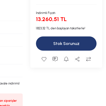
İndirimli Fiyatı
13.260,51 TL
1.823,32 TL den başlayan taksitlerle!
Stok Sorunuz
havale indirimi)
n siparişler
ecektir.