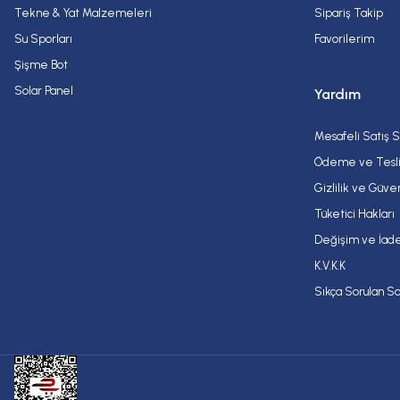
Tekne & Yat Malzemeleri
Sipariş Takip
Su Sporları
Favorilerim
Şişme Bot
Solar Panel
Yardım
Mesafeli Satış 
Ödeme ve Tesl
Gizlilik ve Güve
Tüketici Hakları
Değişim ve İade
K.V.K.K
Sıkça Sorulan So