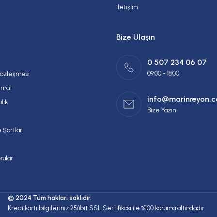
İletişim
Bize Ulaşın
0 507 234 06 07
09:00 - 18:00
Sözleşmesi
imat
info@marinreyon.
nlik
Bize Yazın
 Şartları
rular
© 2024 Tüm hakları saklıdır.
Kredi kartı bilgileriniz 256bit SSL Sertifikası ile %100 koruma altındadır.