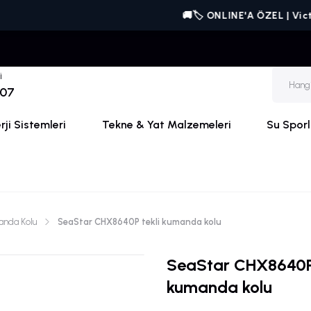
🚚🏷️ ONLINE'A ÖZEL | Victron 
i
 07
ji Sistemleri
Tekne & Yat Malzemeleri
Su Sporl
nda Kolu
SeaStar CHX8640P tekli kumanda kolu
SeaStar CHX8640P 
kumanda kolu