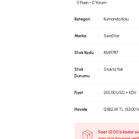
0 Puan - 0 Yorum
Kategori
Kumanda Kolu
Marka
SeaStar
Stok Kodu
4549787
Stok
Stokta Yok
Durumu
Fiyat
255,00 USD + KDV
Havale
12.862,69 TL (%3,00 
Saat 12:00'a kadar ola
aynı gün kargoya veril