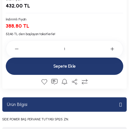
432,00 TL
Plastik Kapak / Dolap / Yuva
Şamandıra ve Ekipmanı
İndirimli Fiyatı
388,80 TL
Silecek
53,46 TL den başlayan taksitlerle!
Tahliye Borusu, Firar, Miçoz
Tente Malzemesi
Sepete Ekle
Usturmaça ve Ekipmanı
Ürün Bilgisi
SİDE POWER BAŞ PERVANE TUTYASI SP125 ZN.