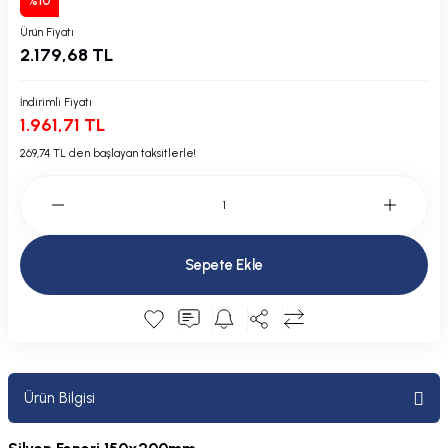
%10
Plastik Kapak / Dolap / Yuva
Ürün Fiyatı
2.179,68 TL
Şamandıra ve Ekipmanı
İndirimli Fiyatı
Silecek
1.961,71 TL
269,74 TL den başlayan taksitlerle!
Tahliye Borusu, Firar, Miçoz
Tente Malzemesi
Usturmaça ve Ekipmanı
Sepete Ekle
Ürün Bilgisi