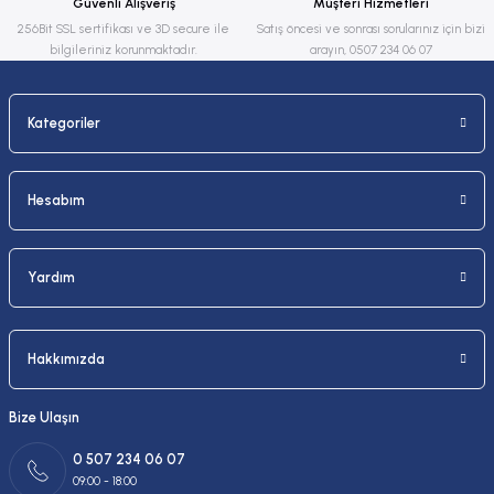
Güvenli Alışveriş
Müşteri Hizmetleri
Bu ürüne benzer farklı alternatifler olmalı.
256Bit SSL sertifikası ve 3D secure ile
Satış öncesi ve sonrası sorularınız için bizi
bilgileriniz korunmaktadır.
arayın, 0507 234 06 07
Kategoriler
Gönder
Hesabım
Yardım
Hakkımızda
Bize Ulaşın
0 507 234 06 07
09:00 - 18:00