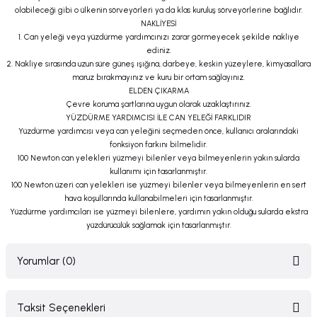
olabileceği gibi o ülkenin sörveyörleri ya da klas kuruluş sörveyörlerine bağlıdır.
NAKLİYESİ
1. Can yeleği veya yüzdürme yardımcınızı zarar görmeyecek şekilde nakliye
ediniz.
2. Nakliye sırasında uzun süre güneş ışığına, darbeye, keskin yüzeylere, kimyasallara
maruz bırakmayınız ve kuru bir ortam sağlayınız.
ELDEN ÇIKARMA
Çevre koruma şartlarına uygun olarak uzaklaştırınız.
YÜZDÜRME YARDIMCISI İLE CAN YELEĞİ FARKLIDIR
Yüzdürme yardımcısı veya can yeleğini seçmeden önce, kullanıcı aralarındaki
fonksiyon farkını bilmelidir.
100 Newton can yelekleri yüzmeyi bilenler veya bilmeyenlerin yakın sularda
kullanımı için tasarlanmıştır.
100 Newton üzeri can yelekleri ise yüzmeyi bilenler veya bilmeyenlerin en sert
hava koşullarında kullanabilmeleri için tasarlanmıştır.
Yüzdürme yardımcıları ise yüzmeyi bilenlere, yardımın yakın olduğu sularda ekstra
yüzdürücülük sağlamak için tasarlanmıştır.
Yorumlar (0)
Taksit Seçenekleri