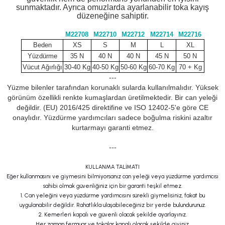
sunmaktadır. Ayrıca omuzlarda ayarlanabilir toka kayış
düzeneğine sahiptir.
M22708
M22710
M22712
M22714
M22716
Beden
XS
S
M
L
XL
Yüzdürme
35 N
40 N
40 N
45 N
50 N
Vücut Ağırlığı
30-40 Kg
40-50 Kg
50-60 Kg
60-70 Kg
70 + Kg
---
Yüzme bilenler tarafından korunaklı sularda kullanılmalıdır. Yüksek
görünüm özellikli renkte kumaşlardan üretilmektedir. Bir can yeleği
değildir. (EU) 2016/425 direktifine ve ISO 12402-5'e göre CE
onaylıdır. Yüzdürme yardımcıları sadece boğulma riskini azaltır
kurtarmayı garanti etmez.
---
KULLANMA TALİMATI
Eğer kullanmasını ve giymesini bilmiyorsanız can yeleği veya yüzdürme yardımcısı
sahibi olmak güvenliğiniz için bir garanti teşkil etmez.
1. Can yeleğini veya yüzdürme yardımcısını sürekli giymelisiniz, fakat bu
uygulanabilir değildir. Rahatlıkla ulaşabileceğiniz bir yerde bulundurunuz.
2. Kemerleri kapalı ve güvenli olacak şekilde ayarlayınız.
Her zaman fermuar ve tokalar kapalı olacak şekilde giyiniz.