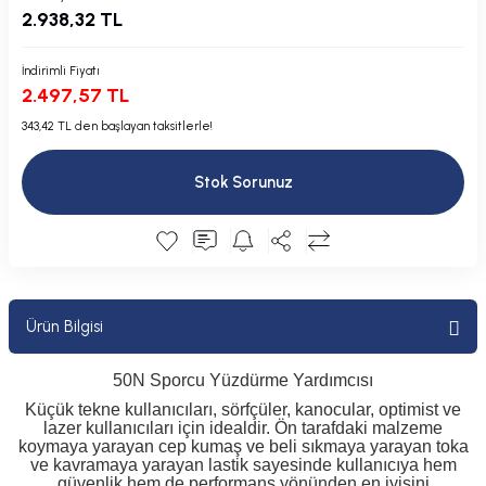
2.938,32 TL
Plastik Kapak / Dolap / Yuva
Şamandıra ve Ekipmanı
İndirimli Fiyatı
2.497,57 TL
Silecek
343,42 TL den başlayan taksitlerle!
Tahliye Borusu, Firar, Miçoz
Stok Sorunuz
Tente Malzemesi
Usturmaça ve Ekipmanı
Ürün Bilgisi
50N Sporcu Yüzdürme Yardımcısı
Küçük tekne kullanıcıları, sörfçüler, kanocular, optimist ve
lazer kullanıcıları için idealdir. Ön tarafdaki malzeme
koymaya yarayan cep kumaş ve beli sıkmaya yarayan toka
ve kavramaya yarayan lastik sayesinde kullanıcıya hem
güvenlik hem de performans yönünden en iyisini