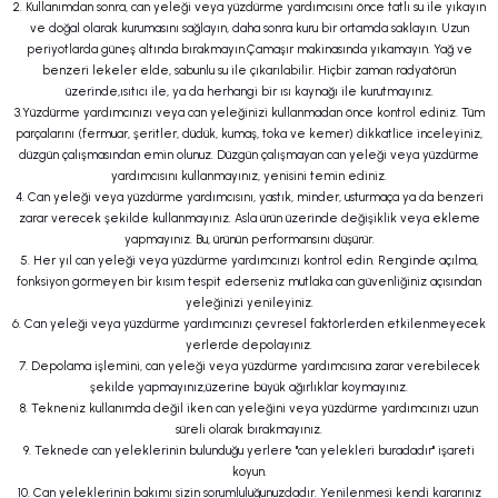
2. Kullanımdan sonra, can yeleği veya yüzdürme yardımcısını önce tatlı su ile yıkayın
ve doğal olarak kurumasını sağlayın, daha sonra kuru bir ortamda saklayın. Uzun
periyotlarda güneş altında bırakmayın.Çamaşır makinasında yıkamayın. Yağ ve
benzeri lekeler elde, sabunlu su ile çıkarılabilir. Hiçbir zaman radyatörün
üzerinde,ısıtıcı ile, ya da herhangi bir ısı kaynağı ile kurutmayınız.
3.Yüzdürme yardımcınızı veya can yeleğinizi kullanmadan önce kontrol ediniz. Tüm
parçalarını (fermuar, şeritler, düdük, kumaş, toka ve kemer) dikkatlice inceleyiniz,
düzgün çalışmasından emin olunuz. Düzgün çalışmayan can yeleği veya yüzdürme
yardımcısını kullanmayınız, yenisini temin ediniz.
4. Can yeleği veya yüzdürme yardımcısını, yastık, minder, usturmaça ya da benzeri
zarar verecek şekilde kullanmayınız. Asla ürün üzerinde değişiklik veya ekleme
yapmayınız. Bu, ürünün performansını düşürür.
5. Her yıl can yeleği veya yüzdürme yardımcınızı kontrol edin. Renginde açılma,
fonksiyon görmeyen bir kısım tespit ederseniz mutlaka can güvenliğiniz açısından
yeleğinizi yenileyiniz.
6. Can yeleği veya yüzdürme yardımcınızı çevresel faktörlerden etkilenmeyecek
yerlerde depolayınız.
7. Depolama işlemini, can yeleği veya yüzdürme yardımcısına zarar verebilecek
şekilde yapmayınız,üzerine büyük ağırlıklar koymayınız.
8. Tekneniz kullanımda değil iken can yeleğini veya yüzdürme yardımcınızı uzun
süreli olarak bırakmayınız.
9. Teknede can yeleklerinin bulunduğu yerlere "can yelekleri buradadır" işareti
koyun.
10. Can yeleklerinin bakımı sizin sorumluluğunuzdadır. Yenilenmesi kendi kararınız