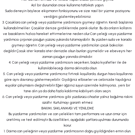
Acil bir durumdan önce kullanma tatbikatı yapın.
Suda deneyin böylece ekipmanın fonksiyonunu ve size nasıl bir yüzme pozisyonu
verdiğini gözlemleyebilirsiniz.
3. Çocuklara can yeleği veya yüzdürme yardımcısını giymeyi öğretin. Kendi başlarına
kullanabilmeliler. Çocuklar denize girdiklerinde panik olurlar. Bu da onların kollarını
ve bacaklarını hızlıca hareket ettirmelerine neden olur.Can yeleği veya yüzdürme
yardımcısı çırpınan çocuğun yüzünü yukarıda tutamayabilir. Bu yüzden suda ve karada
giymeyi öğretin. Can yeleği veya yüzdürme yardımcıları çocuk bakıcıları
değildir.Çocuk ister karada ister denizde olsun bunları giymelidir ve ebeveyni her
zaman çocuğun yanında olmalıdır.
4. Can yeleği veya yüzdürme yardımcısını seçerken, başka kıyafetler ile de
kullanılabileceği daima aklınızda olsun.
5. Can yeleği veya yüzdürme yardımcınız fırtınalı koşullarda, durgun hava koşullarına
göre aynı davranışı göstermeyebilir. Giydiğiniz elbiseler ve cebinizde taşıdığınız
eşyalar çalışmasını değiştirebilir.Eğer ağzınız suyun üzerinde kalmıyorsa , yeni bir
tane alın ya da daha fazla kaldırma kabiliyeti olanı seçin.
6. Can yeleği veya yüzdürme yardımcısı gibi yüzdürücü cihazlar yalnız boğulma riskini
azaltır. Kurtulmayı garanti etmez.
BAKIMI, SAKLANMASI VE YENİLEME
Bu yüzdürme yardımcıları ve can yelekleri tam performans ve uzun ömür için
üretilmiş ve test edilmiştir.Bu özellikleri, aşağıdaki şartlara uyulması durumunda
korur.
1. Daima can yeleğinin veya yüzdürme yardımcısının doğru giyildiğinden emin olun.