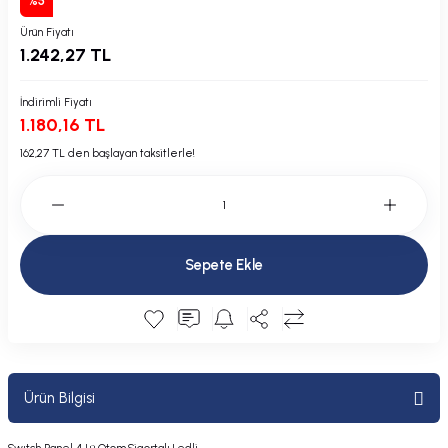
%5
Plastik Kapak / Dolap / Yuva
Ürün Fiyatı
1.242,27 TL
Şamandıra ve Ekipmanı
İndirimli Fiyatı
Silecek
1.180,16 TL
162,27 TL den başlayan taksitlerle!
Tahliye Borusu, Firar, Miçoz
Tente Malzemesi
Usturmaça ve Ekipmanı
Sepete Ekle
Ürün Bilgisi