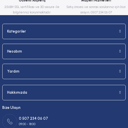
Güvenli Alışveriş
Müşteri Hizmetleri
Bu ürüne benzer farklı alternatifler olmalı.
256Bit SSL sertifikası ve 3D secure ile
Satış öncesi ve sonrası sorularınız için bizi
bilgileriniz korunmaktadır.
arayın, 0507 234 06 07
Kategoriler
Gönder
Hesabım
Yardım
Hakkımızda
Bize Ulaşın
0 507 234 06 07
09:00 - 18:00