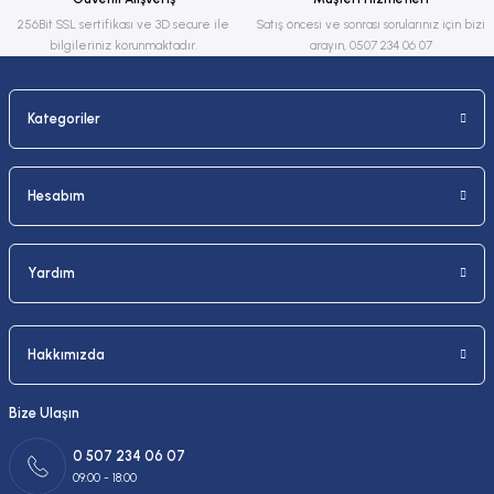
Bu ürüne benzer farklı alternatifler olmalı.
256Bit SSL sertifikası ve 3D secure ile
Satış öncesi ve sonrası sorularınız için bizi
bilgileriniz korunmaktadır.
arayın, 0507 234 06 07
Kategoriler
Gönder
Hesabım
Yardım
Hakkımızda
Bize Ulaşın
0 507 234 06 07
09:00 - 18:00