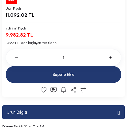
Plastik Kapak / Dolap / Yuva
Ürün Fiyatı
11.092,02 TL
Şamandıra ve Ekipmanı
İndirimli Fiyatı
Silecek
9.982,82 TL
1.372,64 TL den başlayan taksitlerle!
Tahliye Borusu, Firar, Miçoz
Tente Malzemesi
Sepete Ekle
Usturmaça ve Ekipmanı
Ürün Bilgisi
Dümen Simidi 40 cm Tipo 8M