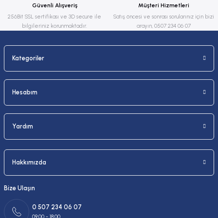
Güvenli Alışveriş
Müşteri Hizmetleri
Bu ürüne benzer farklı alternatifler olmalı.
256Bit SSL sertifikası ve 3D secure ile
Satış öncesi ve sonrası sorularınız için bizi
bilgileriniz korunmaktadır.
arayın, 0507 234 06 07
Kategoriler
Gönder
Hesabım
Yardım
Hakkımızda
Bize Ulaşın
0 507 234 06 07
09:00 - 18:00