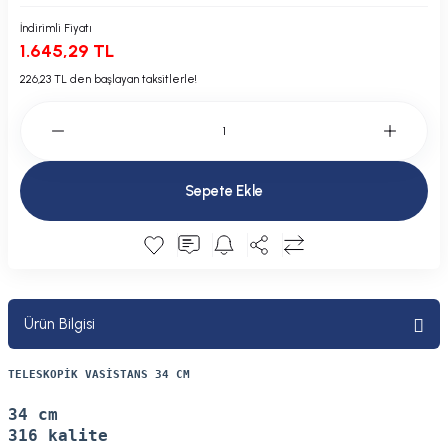
Plastik Kapak / Dolap / Yuva
İndirimli Fiyatı
1.645,29 TL
Şamandıra ve Ekipmanı
226,23 TL den başlayan taksitlerle!
Silecek
Tahliye Borusu, Firar, Miçoz
Sepete Ekle
Tente Malzemesi
Usturmaça ve Ekipmanı
Ürün Bilgisi
TELESKOPİK VASİSTANS 34 CM
34 cm
316 kalite