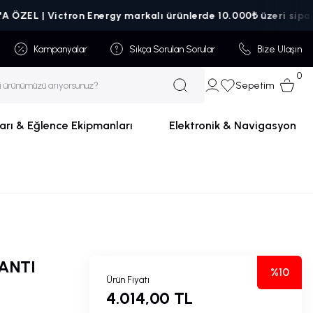
L | Victron Energy markalı ürünlerde 10.000₺ üzeri siparişlerde
Kampanyalar
Sıkça Sorulan Sorular
Bize Ulaşın
0
Sepetim
arı & Eğlence Ekipmanları
Elektronik & Navigasyon
ANTI
%10
Ürün Fiyatı
4.014,00 TL