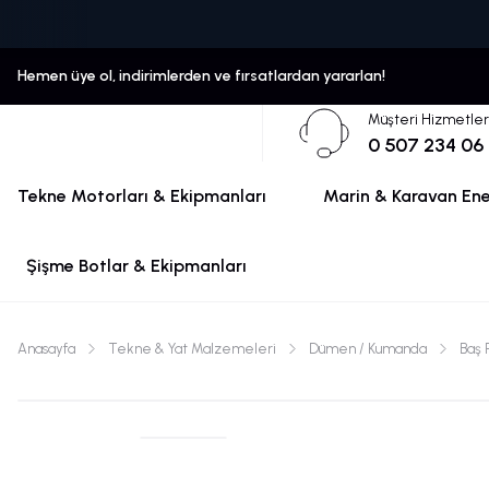
Hemen üye ol, indirimlerden ve fırsatlardan yararlan!
Müşteri Hizmetler
0 507 234 06
Tekne Motorları & Ekipmanları
Marin & Karavan Ener
Şişme Botlar & Ekipmanları
Anasayfa
Tekne & Yat Malzemeleri
Dümen / Kumanda
Baş 