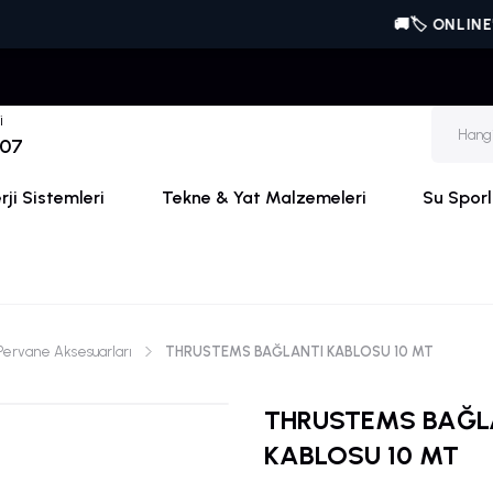
🚚🏷️ ONLINE'A ÖZE
i
 07
ji Sistemleri
Tekne & Yat Malzemeleri
Su Sporl
Pervane Aksesuarları
THRUSTEMS BAĞLANTI KABLOSU 10 MT
THRUSTEMS BAĞL
KABLOSU 10 MT