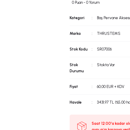
0 Puan - 0 Yorum
Kategori
Baş Pervane Aksesu
Marka
THRUSTEMS
Stok Kodu
SR07006
Stok
Stokta Var
Durumu
Fiyat
60,00 EUR + KDV
Havale
3.431,97 TL (%5,00 h
Saat 12:00'a kadar ola
aynı gün kargoya veril