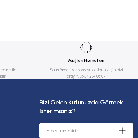
Müşteri Hizmetleri
secure ile
Satış öncesi ve sonrası sorularınız için bizi
dır.
arayın, 0507 234 06 07
Bizi Gelen Kutunuzda Görmek
İster misiniz?