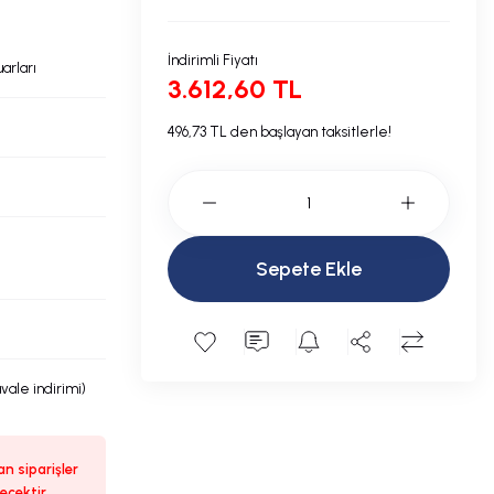
İndirimli Fiyatı
arları
3.612,60 TL
496,73 TL den başlayan taksitlerle!
Sepete Ekle
avale indirimi)
n siparişler
ecektir.