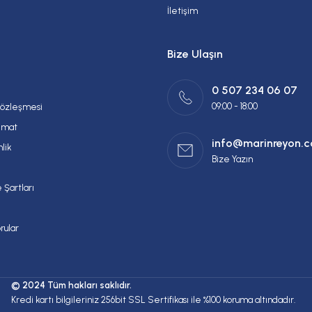
İletişim
Bize Ulaşın
0 507 234 06 07
09:00 - 18:00
Sözleşmesi
imat
info@marinreyon.
nlik
Bize Yazın
 Şartları
rular
© 2024 Tüm hakları saklıdır.
Kredi kartı bilgileriniz 256bit SSL Sertifikası ile %100 koruma altındadır.