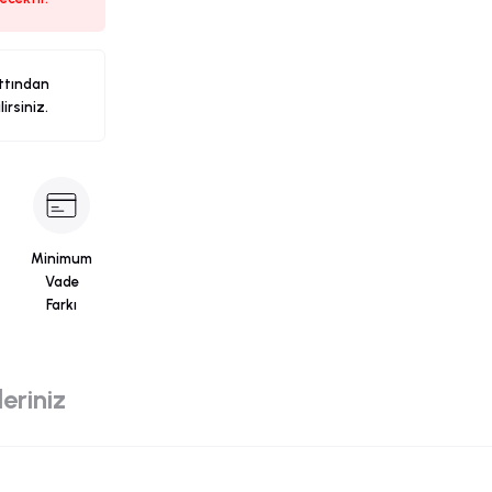
ttından
ilirsiniz.
Minimum
Vade
Farkı
eriniz