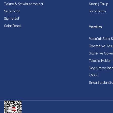
Tekne & Yat Malzemeleri
Sipariş Takip
Su Sporları
Favorilerim
Şişme Bot
Solar Panel
Yardım
Mesafeli Satış 
Ödeme ve Tesl
Gizlilik ve Güve
Tüketici Hakları
Değişim ve İade
K.V.K.K
Sıkça Sorulan So