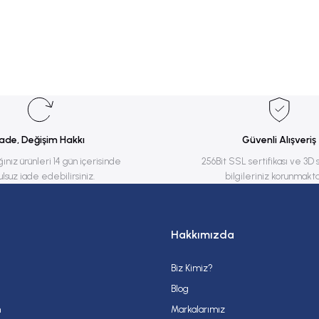
rsiz gördüğünüz noktaları öneri formunu kullanarak tarafımıza iletebilirsiniz.
Bu ürüne ilk yorumu siz yapın!
Yorum Yaz
İade, Değişim Hakkı
Güvenli Alışveriş
ğınız ürünleri 14 gün içerisinde
256Bit SSL sertifikası ve 3D 
ulsuz iade edebilirsiniz.
bilgileriniz korunmakta
Hakkımızda
Biz Kimiz?
Gönder
Blog
m
Markalarımız