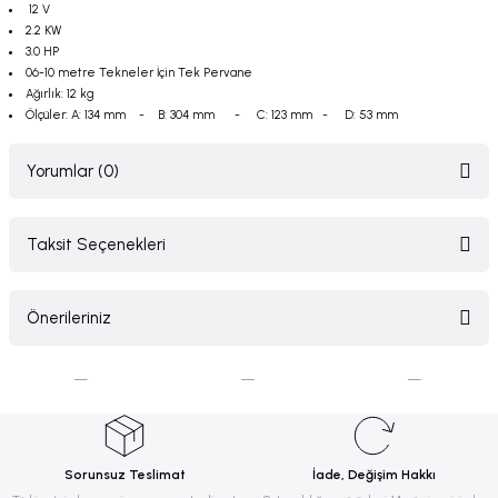
12 V
2.2 KW
3.0 HP
06-10 metre Tekneler İçin Tek Pervane
Ağırlık: 12 kg
Ölçüler: A: 134 mm - B: 304 mm - C: 123 mm - D: 53 mm
Yorumlar (0)
Taksit Seçenekleri
Bu ürüne ilk yorumu siz yapın!
Önerileriniz
Yorum Yaz
Bu ürünün fiyat bilgisi, resim, ürün açıklamalarında ve diğer konularda
yetersiz gördüğünüz noktaları öneri formunu kullanarak tarafımıza
iletebilirsiniz.
Görüş ve önerileriniz için teşekkür ederiz.
Sorunsuz Teslimat
İade, Değişim Hakkı
Ürün resmi kalitesiz, bozuk veya görüntülenemiyor.