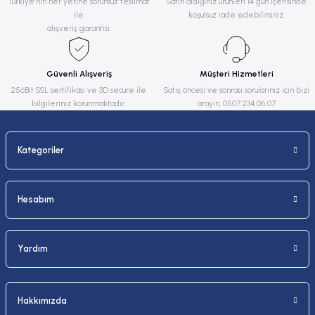
Türkiye’nin her yerine sorunsuz teslimat
Satın aldığınız ürünleri 14 gün içerisinde
ile
koşulsuz iade edebilirsiniz.
Ürün açıklamasında eksik bilgiler bulunuyor.
alışveriş garantisi.
Ürün bilgilerinde hatalar bulunuyor.
Ürün fiyatı diğer sitelerden daha pahalı.
Güvenli Alışveriş
Müşteri Hizmetleri
Bu ürüne benzer farklı alternatifler olmalı.
256Bit SSL sertifikası ve 3D secure ile
Satış öncesi ve sonrası sorularınız için bizi
bilgileriniz korunmaktadır.
arayın, 0507 234 06 07
Kategoriler
Gönder
Hesabım
Yardım
Hakkımızda