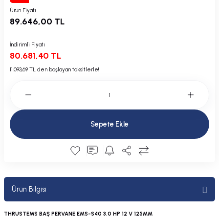
Plastik Kapak / Dolap / Yuva
Ürün Fiyatı
89.646,00 TL
Şamandıra ve Ekipmanı
İndirimli Fiyatı
80.681,40 TL
Silecek
11.093,69 TL den başlayan taksitlerle!
Tahliye Borusu, Firar, Miçoz
Tente Malzemesi
Sepete Ekle
Usturmaça ve Ekipmanı
Ürün Bilgisi
THRUSTEMS BAŞ PERVANE EMS-S40 3.0 HP 12 V 125MM